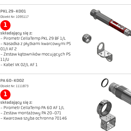
PKL 29-K001
Obiekt Nr: 1095117
1
składający się z:
- Pirometr CellaTemp PKL 29 BF 1/L
- Nasadka z płytkami kwarcowymi PS
01/I AF 2
- Zestaw kątowników mocujących PS
11/U
- Kabel VK 02/L AF 1
PA 60-K002
Obiekt Nr: 1111873
1
składający się z:
- Pirometr CellaTemp PA 60 AF 1/L
- Zestaw montażowy PA 20-071
- Kwarcowa szyba ochronna 70146