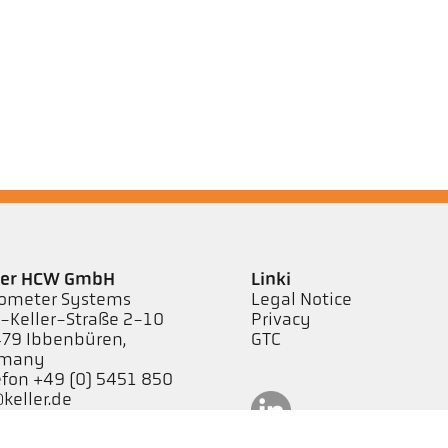
ler HCW GmbH
Linki
ometer Systems
Legal Notice
l-Keller-Straße 2-10
Privacy
79 Ibbenbüren,
GTC
rmany
efon +49 (0) 5451 850
keller.de