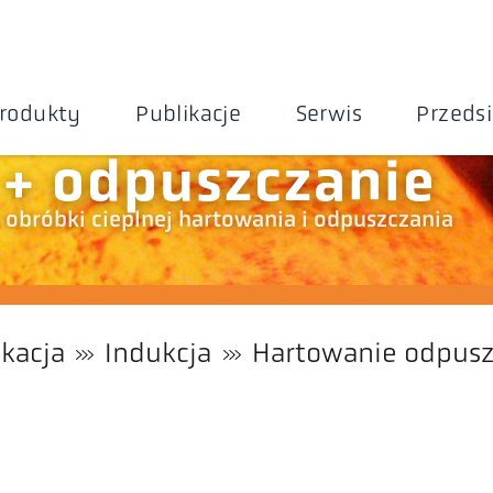
rodukty
Publikacje
Serwis
Przeds
+ odpuszczanie
obróbki cieplnej hartowania i odpuszczania
ikacja
Indukcja
Hartowanie odpusz