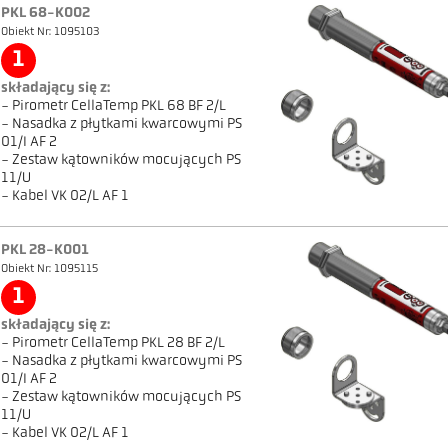
PKL 68-K002
Obiekt Nr: 1095103
1
składający się z:
- Pirometr CellaTemp PKL 68 BF 2/L
- Nasadka z płytkami kwarcowymi PS
01/I AF 2
- Zestaw kątowników mocujących PS
11/U
- Kabel VK 02/L AF 1
PKL 28-K001
Obiekt Nr: 1095115
1
składający się z:
- Pirometr CellaTemp PKL 28 BF 2/L
- Nasadka z płytkami kwarcowymi PS
01/I AF 2
- Zestaw kątowników mocujących PS
11/U
- Kabel VK 02/L AF 1