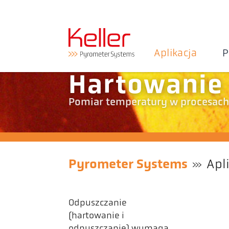
Aplikacja
P
Hartowanie 
Pomiar temperatury w procesach 
Pyrometer Systems
Apl
Odpuszczanie
(hartowanie i
odpuszczanie) wymaga