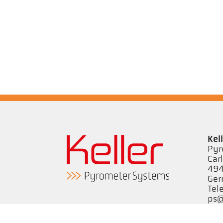
Kel
Pyr
Car
494
Ge
Tel
ps@