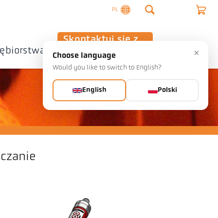
PL
Skontaktuj się z
iębiorstwa
nami
×
Choose language
Would you like to switch to English?
English
Polski
czanie