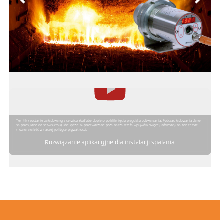
Ten film zostanie załadowany z serwisu YouTube dopiero po kliknięciu przycisku odtwarzania. Podczas ładowania dane
są przesyłane do serwisu YouTube, gdzie są przetwarzane poza naszą strefą wpływów. Więcej informacji na ten temat
można znaleźć w naszej polityce prywatności.
Rozwiązanie aplikacyjne dla instalacji spalania