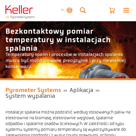
PL
Bezkontaktowy pomiar
temperatury w instalacjach
spalania
Temperatury spalin i procesów w instalacjach spalania
muszą być monitorowane precyzyjnie i przy niewielkiej
konserwacji.
Pyrometer Systems
Aplikacja
System wypalania
Instalacje spalania można podzielić według stosowanych paliw na
elektrownie na biomasę, elektrownie węglowe, spalarnie
odpadów i spalarnie osadów ściekowych. W zależności od typu
systemu, systemy pomiaru temperatury są wykorzystywane do
zapewnienia zgodności z wytycznymi prawnymi, ochrony