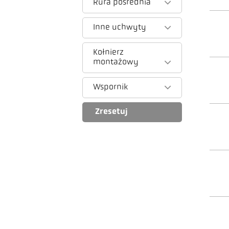
Rura pośrednia
Inne uchwyty
Kołnierz
montażowy
Wspornik
Zresetuj