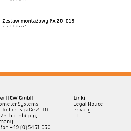
Nr art.: 1041269
Zestaw montażowy PA 20-015
Nr art.: 1042297
ler HCW GmbH
Linki
ometer Systems
Legal Notice
l-Keller-Straße 2-10
Privacy
79 Ibbenbüren,
GTC
rmany
efon +49 (0) 5451 850