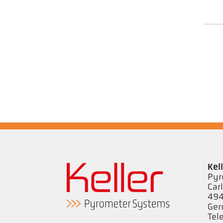
Kel
Pyr
Car
494
Ge
Tel