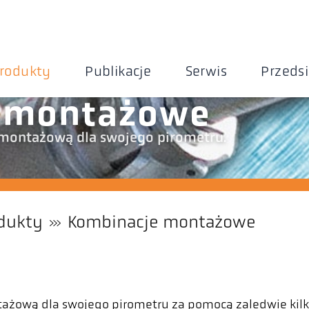
rodukty
Publikacje
Serwis
Przeds
 montażowe
montażową dla swojego pirometru.
dukty
Kombinacje montażowe
żową dla swojego pirometru za pomocą zaledwie kilku