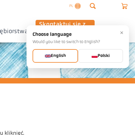
PL
Skontaktuj się z
iębiorstwa
nami
×
Choose language
Would you like to switch to English?
English
Polski
 kliknięć.