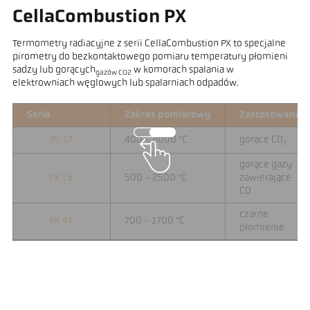
CellaCombustion PX
Termometry radiacyjne z serii CellaCombustion PX to specjalne
pirometry do bezkontaktowego pomiaru temperatury płomieni
sadzy lub gorących
w komorach spalania w
gazów CO2
elektrowniach węglowych lub spalarniach odpadów.
Seria
Zakres pomiarowy
Zastosowanie
PX 17
400 - 2000 °C
gorące CO₂
gorące gazy
PX 18
500 - 2500 °C
zawierające
CO
czarne
PX 47
700 - 1700 °C
płomienie