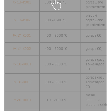
PX 13-K001
500 -1600 °C
ogrzewane
płomieniem
piecyki
PX 13-K002
500 -1600 °C
ogrzewane
płomieniem
PX 17-K001
400 - 2000 °C
gorące CO₂
PX 17-K002
400 - 2000 °C
gorące CO₂
gorące gazy
PX 18-K001
500 - 2500 °C
zawierające
CO
gorące gazy
PX 18-K002
500 - 2500 °C
zawierające
CO
metal,
PX 20-K001
210 - 2000 °C
ceramika,
stopione szkło