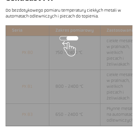
Do bezdotykowego pomiaru temperatury ciekłych metali w
automatach odlewniczych i piecach do topienia.
Seria
Zakres pomiarowy
Zastosowanie
ciekłe metale
w pralniach,
PX 80
750 - 2400 °C
wielkich
piecach i
żeliwiakach
ciekłe metale
w pralniach,
PX 81
800 - 2400 °C
wielkich
piecach i
żeliwiakach
Płynne metale
PX 83
650 - 2400 °C
na automatach
odlewniczych