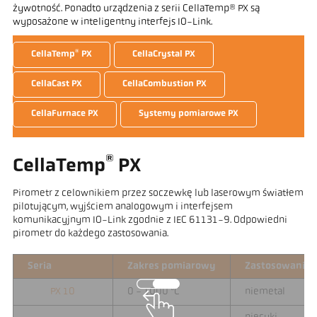
żywotność. Ponadto urządzenia z serii CellaTemp® PX są
wyposażone w inteligentny interfejs IO-Link.
®
CellaTemp
PX
CellaCrystal PX
CellaCast PX
CellaCombustion PX
CellaFurnace PX
Systemy pomiarowe PX
®
CellaTemp
PX
Pirometr z celownikiem przez soczewkę lub laserowym światłem
pilotującym, wyjściem analogowym i interfejsem
komunikacyjnym IO-Link zgodnie z IEC 61131-9. Odpowiedni
pirometr do każdego zastosowania.
Seria
Zakres pomiarowy
Zastosowanie
PX 10
0 - 1000 °C
niemetal