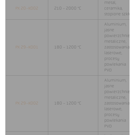
metal,
PX 20-K002
210 - 2000 °C
ceramika,
stopione szkło
Aluminium,
jasne
powierzchnie
metaliczne,
PX 29-K001
180 - 1200 °C
zastosowania
laserowe,
procesy
powlekania
PVD
Aluminium,
jasne
powierzchnie
metaliczne,
PX 29-K002
180 - 1200 °C
zastosowania
laserowe,
procesy
powlekania
PVD