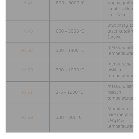
PX 41
800 - 3000 °C
wapna, grafitu,
krople szkłdu,
kryształu
Drut, pręty, spira
PX 43
650 - 3000 °C
grzejna, taśmy
żarowe
metalu w niskic
PX 50
500 - 1400 °C
temperaturach
metalu w bardz
PX 60
300 - 1000 °C
niskich
temperaturach
metalu w bardz
PX 61
375 - 1200 °C
niskich
temperaturach
Aluminium and
bare metal at
PX 69
300 - 800 °C
very low
temperatures