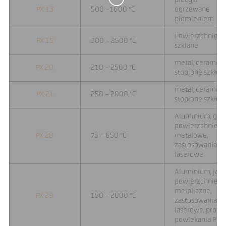
piecyki
PX 13
500 -1600 °C
ogrzewane
płomieniem
Powierzchnie
PX 15
300 - 2500 °C
szklane
metal, ceramika,
PX 20
210 - 2500 °C
stopione szkło
metal, ceramika,
PX 21
250 - 2000 °C
stopione szkło
Aluminium, goł
powierzchnie
PX 28
75 - 650 °C
metalowe,
zastosowania
laserowe
Aluminium, jas
powierzchnie
metaliczne,
PX 29
150 - 2000 °C
zastosowania
laserowe, proce
powlekania PVD