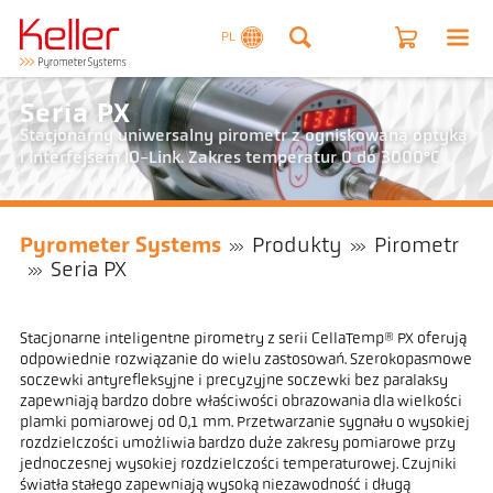
PL
Seria PX
Stacjonarny uniwersalny pirometr z ogniskowaną optyką
i interfejsem IO-Link. Zakres temperatur 0 do 3000°C
Pyrometer Systems
Produkty
Pirometr
Seria PX
Stacjonarne inteligentne pirometry z serii CellaTemp® PX oferują
odpowiednie rozwiązanie do wielu zastosowań. Szerokopasmowe
soczewki antyrefleksyjne i precyzyjne soczewki bez paralaksy
zapewniają bardzo dobre właściwości obrazowania dla wielkości
plamki pomiarowej od 0,1 mm. Przetwarzanie sygnału o wysokiej
rozdzielczości umożliwia bardzo duże zakresy pomiarowe przy
jednoczesnej wysokiej rozdzielczości temperaturowej. Czujniki
światła stałego zapewniają wysoką niezawodność i długą