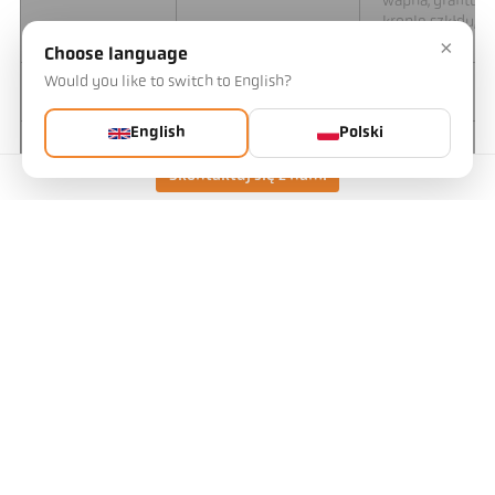
wapna, grafitu,
krople szkłdu,
×
kryształu
Choose language
czarne
Would you like to switch to English?
PX 47-K001
700 - 1700 °C
płomienie
English
Polski
czarne
PX 47-K002
700 - 1700 °C
płomienie
Skontaktuj się z nami
metalu w
PX 60-K001
300 - 800 °C
bardzo niskich
temperaturach
metalu w
PX 60-K002
300 - 800 °C
bardzo niskich
temperaturach
Aluminium
and bare metal
PX 69-K001
300 - 800 °C
at very low
temperatures