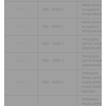
Metal, ceramika,
PX 30
500 - 2500 °C
w wysokich
temperaturach
Metal, ceramika,
PX 31
550 - 2500 °C
w wysokich
temperaturach
Precyzyjny
PX 35
600 - 3000 °C
pomiar metali,
półprzewodnik
Precyzyjny
PX 36
650 - 3000 °C
pomiar metali,
półprzewodnik
hodowanie
Metalz, cementz
PX 40
650 - 3000 °C
wapna, grafitu,
krople szkłdu,
kryształu
hodowanie
Metalz, cementz