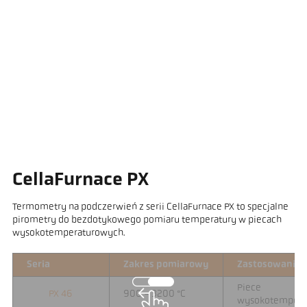
CellaFurnace PX
Termometry na podczerwień z serii CellaFurnace PX to specjalne
pirometry do bezdotykowego pomiaru temperatury w piecach
wysokotemperaturowych.
Seria
Zakres pomiarowy
Zastosowanie
Piece
PX 46
900 - 3200 °C
wysokotempera