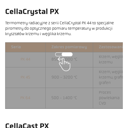
CellaCrystal PX
Termometry radiacyjne z serii CellaCrystal PX 44 to specjalne
pirometry do optycznego pomiaru temperatury w produkcji
kryształów krzemu i węglika krzemu.
Seria
Zakres pomiarowy
Zastosowanie
Krzem, węglik
PX 44
850 - 3000 °C
krzemu
Krzem, węglik
PX 45
900 - 3200 °C
krzemu, grafit,
grafen
Proces
PX 64
500 - 1400 °C
powlekania
CVD
CellaCast PX