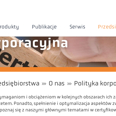
rodukty
Publikacje
Serwis
Przeds
rporacyjna
edsiębiorstwa
O nas
Polityka korp
ymaganiom i obciążeniom w kolejnych obszarach ich 
tetem. Ponadto, spełnienie i optymalizacja aspektów 
apoznaj się z naszymi głównymi tematami w certyfiko