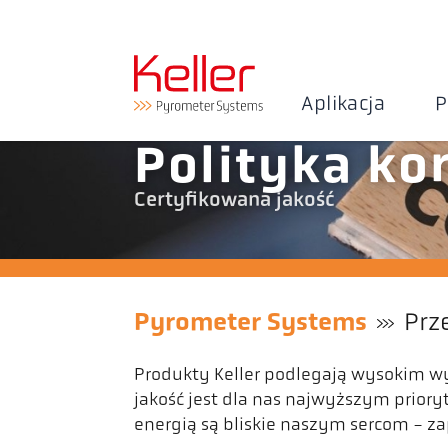
Aplikacja
P
Polityka ko
Certyfikowana jakość
Pyrometer Systems
Prz
Produkty Keller podlegają wysokim w
jakość jest dla nas najwyższym priory
energią są bliskie naszym sercom - z