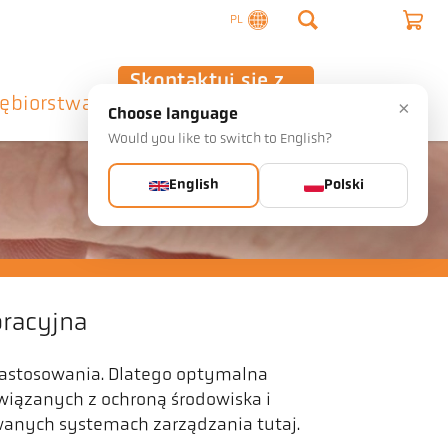
PL
Skontaktuj się z
iębiorstwa
nami
×
Choose language
Would you like to switch to English?
English
Polski
oracyjna
zastosowania. Dlatego optymalna
związanych z ochroną środowiska i
wanych systemach zarządzania tutaj.