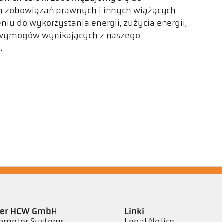
h zobowiązań prawnych i innych wiążących
iu do wykorzystania energii, zużycia energii,
h wymogów wynikających z naszego
.
ler HCW GmbH
Linki
ometer Systems
Legal Notice