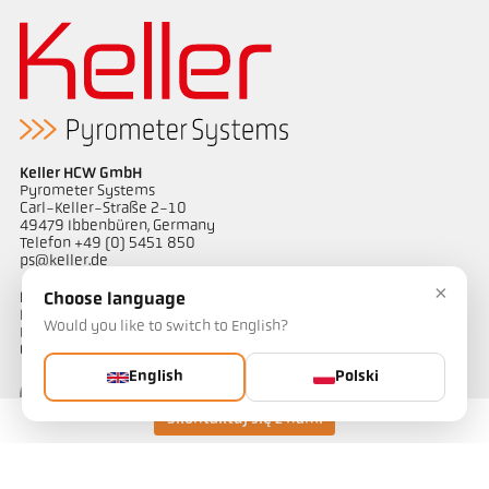
Keller HCW GmbH
Pyrometer Systems
Carl-Keller-Straße 2-10
49479 Ibbenbüren, Germany
Telefon +49 (0) 5451 850
ps@keller.de
×
Linki
Choose language
Legal Notice
Would you like to switch to English?
Privacy
GTC
English
Polski
Skontaktuj się z nami
Kontakt
Mają Państwo pytania dotyczące naszych rozwiązań do pomiaru
temperatury? Nasz zespół chętnie służy pomocą.