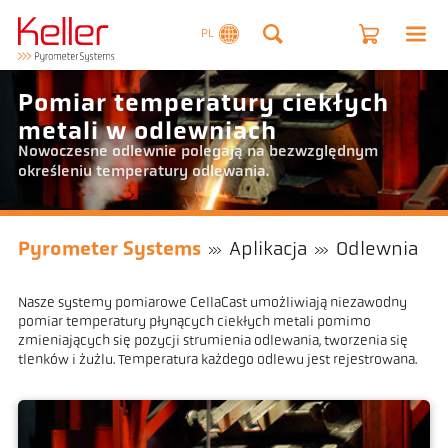
PL
Pomiar temperatury ciekłych
metali w odlewniach
Nowoczesne odlewnie polegają na bezwzględnym
określeniu temperatury odlewania.
Pyrometer Systems
Aplikacja
Odlewnia
Nasze systemy pomiarowe CellaCast umożliwiają niezawodny
pomiar temperatury płynących ciekłych metali pomimo
zmieniających się pozycji strumienia odlewania, tworzenia się
tlenków i żużlu. Temperatura każdego odlewu jest rejestrowana.