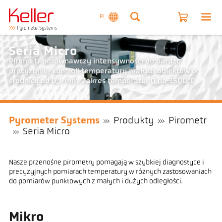
PL
Seria Micro
Pirometr porównawczy intensywności do bardzo
precyzyjnej kontroli temperatury małych obiektów o
średnicy od 0,1 mm. Zakres temperatur 0 do 3500°C
Pyrometer Systems
Produkty
Pirometr
Seria Micro
Nasze przenośne pirometry pomagają w szybkiej diagnostyce i
precyzyjnych pomiarach temperatury w różnych zastosowaniach
do pomiarów punktowych z małych i dużych odległości.
Mikro