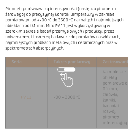
Pirometr porównawczy intensywności (następca pirometru
żarowego) do precyzyjnej kontroli temperatury w zakresie
pomiarowym od +700 °C do 3500 °C na małych i najmniejszych
obiektach od 0,1 mm. Miro PV 11 jest wykorzystywany w
szerokim zakresie badań przemysłowych i produkcji, przez
uniwersytety i instytuty badawcze do pomiarów na włóknach,
najmniejszych próbkach metalowych i ceramicznych oraz w
spektrometrach absorpcyjnych.
Seria
Zakres pomiarowy
Zastosowanie
Najmniejsze
obiekty
pomiarowe od
0.1 mm,
żarówki,
PV 11
700 - 3000 °C
żarniki,
badania i
rozwój,
pirometr
referencyjny