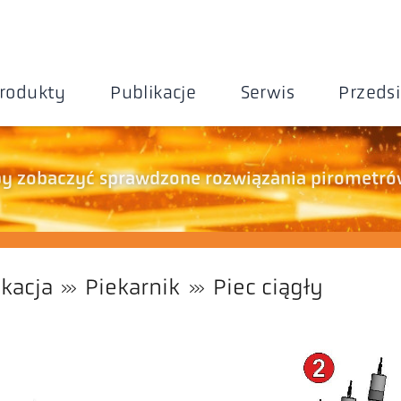
rodukty
Publikacje
Serwis
Przeds
aby zobaczyć sprawdzone rozwiązania pirometró
ikacja
Piekarnik
Piec ciągły