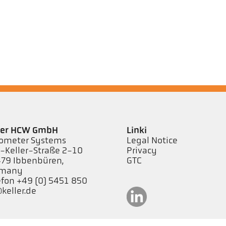
ler HCW GmbH
Linki
ometer Systems
Legal Notice
l-Keller-Straße 2-10
Privacy
79 Ibbenbüren,
GTC
rmany
efon +49 (0) 5451 850
keller.de