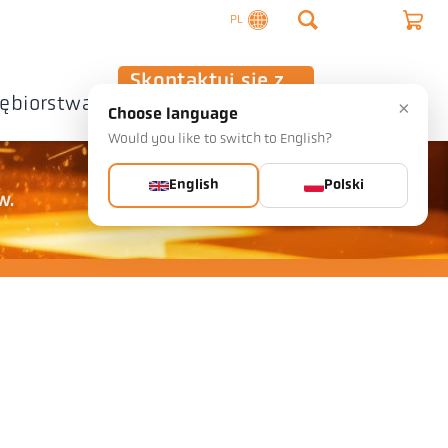
PL
Skontaktuj się z
iębiorstwa
nami
×
Choose language
Would you like to switch to English?
English
Polski
w.