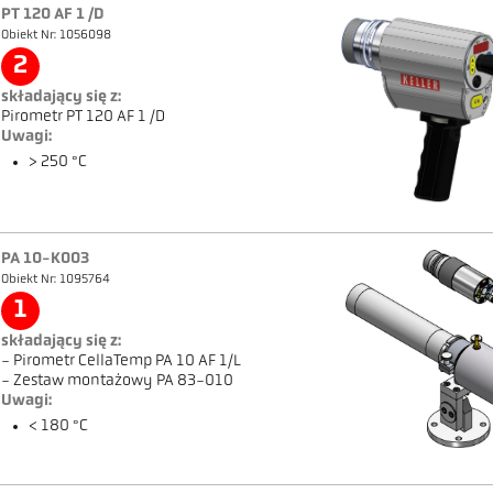
PT 120 AF 1 /D
Obiekt Nr: 1056098
2
składający się z:
Pirometr PT 120 AF 1 /D
Uwagi:
> 250 °C
PA 10-K003
Obiekt Nr: 1095764
1
składający się z:
- Pirometr CellaTemp PA 10 AF 1/L
- Zestaw montażowy PA 83-010
Uwagi:
< 180 °C