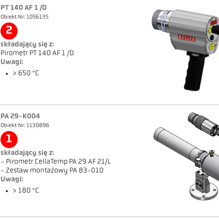
PT 140 AF 1 /D
Obiekt Nr: 1056135
2
składający się z:
Pirometr PT 140 AF 1 /D
Uwagi:
> 650 °C
PA 29-K004
Obiekt Nr: 1130896
1
składający się z:
- Pirometr CellaTemp PA 29 AF 21/L
- Zestaw montażowy PA 83-010
Uwagi:
> 180 °C