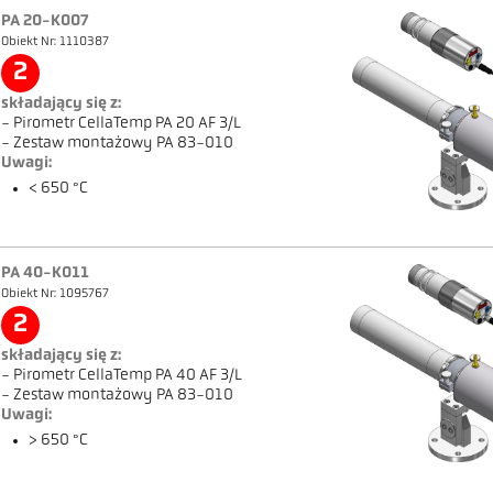
PA 20-K007
Obiekt Nr: 1110387
2
składający się z:
- Pirometr CellaTemp PA 20 AF 3/L
- Zestaw montażowy PA 83-010
Uwagi:
< 650 °C
PA 40-K011
Obiekt Nr: 1095767
2
składający się z:
- Pirometr CellaTemp PA 40 AF 3/L
- Zestaw montażowy PA 83-010
Uwagi:
> 650 °C