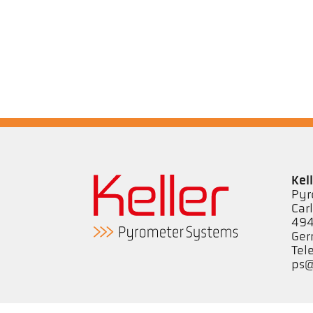
Kel
Pyr
Car
494
Ge
Tel
ps@