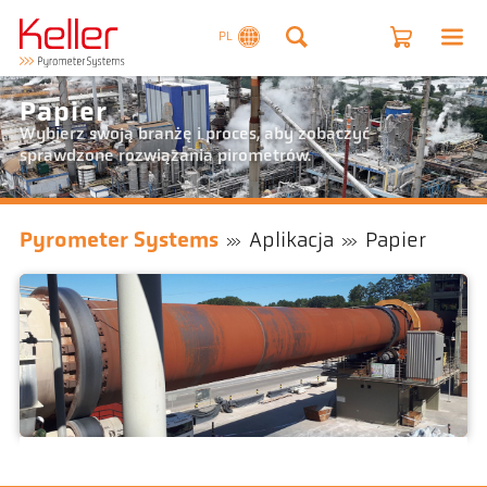
PL
Papier
Wybierz swoją branżę i proces, aby zobaczyć
sprawdzone rozwiązania pirometrów.
Pyrometer Systems
Aplikacja
Papier
wapno