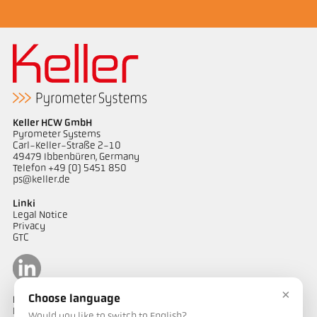
Keller HCW GmbH
Pyrometer Systems
Carl-Keller-Straße 2-10
49479 Ibbenbüren, Germany
Telefon +49 (0) 5451 850
ps@keller.de
Linki
Legal Notice
Privacy
GTC
×
Choose language
Kontakt
Mają Państwo pytania dotyczące naszych rozwiązań do pomiaru
Would you like to switch to English?