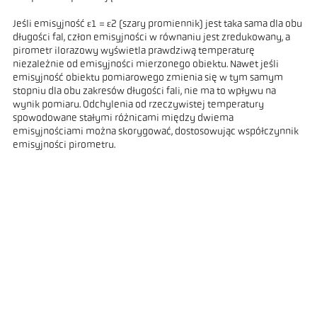
Jeśli emisyjność ε1 = ε2 (szary promiennik) jest taka sama dla obu
długości fal, człon emisyjności w równaniu jest zredukowany, a
pirometr ilorazowy wyświetla prawdziwą temperaturę
niezależnie od emisyjności mierzonego obiektu. Nawet jeśli
emisyjność obiektu pomiarowego zmienia się w tym samym
stopniu dla obu zakresów długości fali, nie ma to wpływu na
wynik pomiaru. Odchylenia od rzeczywistej temperatury
spowodowane stałymi różnicami między dwiema
emisyjnościami można skorygować, dostosowując współczynnik
emisyjności pirometru.