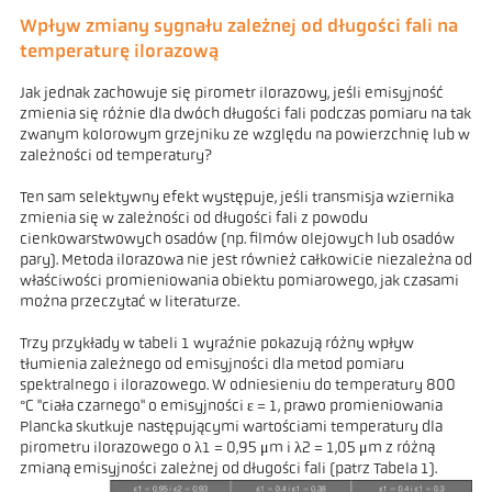
Wpływ zmiany sygnału zależnej od długości fali na
temperaturę ilorazową
Jak jednak zachowuje się pirometr ilorazowy, jeśli emisyjność
zmienia się różnie dla dwóch długości fali podczas pomiaru na tak
zwanym kolorowym grzejniku ze względu na powierzchnię lub w
zależności od temperatury?
Ten sam selektywny efekt występuje, jeśli transmisja wziernika
zmienia się w zależności od długości fali z powodu
cienkowarstwowych osadów (np. filmów olejowych lub osadów
pary). Metoda ilorazowa nie jest również całkowicie niezależna od
właściwości promieniowania obiektu pomiarowego, jak czasami
można przeczytać w literaturze.
Trzy przykłady w tabeli 1 wyraźnie pokazują różny wpływ
tłumienia zależnego od emisyjności dla metod pomiaru
spektralnego i ilorazowego. W odniesieniu do temperatury 800
°C "ciała czarnego" o emisyjności ε = 1, prawo promieniowania
Plancka skutkuje następującymi wartościami temperatury dla
pirometru ilorazowego o λ1 = 0,95 μm i λ2 = 1,05 μm z różną
zmianą emisyjności zależnej od długości fali (patrz Tabela 1).