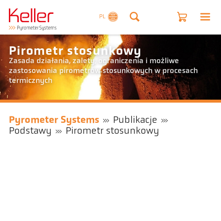
PL
Pirometr stosunkowy
Zasada działania, zalety, ograniczenia i możliwe
zastosowania pirometrów stosunkowych w procesach
termicznych
Pyrometer Systems
Publikacje
Podstawy
Pirometr stosunkowy