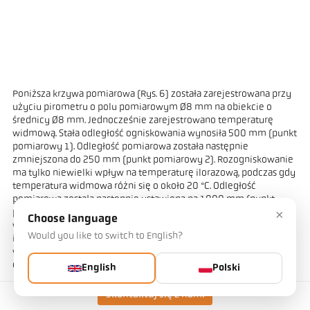
Poniższa krzywa pomiarowa (Rys. 6) została zarejestrowana przy
użyciu pirometru o polu pomiarowym Ø8 mm na obiekcie o
średnicy Ø8 mm. Jednocześnie zarejestrowano temperaturę
widmową. Stała odległość ogniskowania wynosiła 500 mm (punkt
pomiarowy 1). Odległość pomiarowa została następnie
zmniejszona do 250 mm (punkt pomiarowy 2). Rozogniskowanie
ma tylko niewielki wpływ na temperaturę ilorazową, podczas gdy
temperatura widmowa różni się o około 20 °C. Odległość
pomiarowa została następnie ustawiona na 1000 mm (punkt
×
pomiarowy 3). Pole pomiarowe pirometru jest dwukrotnie
Choose language
większe od mierzonego obiektu. Ponownie, temperatura
Would you like to switch to English?
ilorazowa pozostaje prawie na tym samym poziomie. Natomiast
wartość widmowa gwałtownie spada z powodu rozogniskowania i
częściowego oświetlenia.
English
Polski
Skontaktuj się z nami