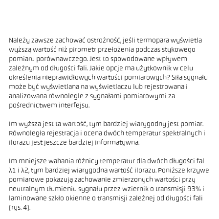
Należy zawsze zachować ostrożność, jeśli termopara wyświetla
wyższą wartość niż pirometr przełożenia podczas stykowego
pomiaru porównawczego. Jest to spowodowane wpływem
zależnym od długości fali. Jakie opcje ma użytkownik w celu
określenia nieprawidłowych wartości pomiarowych? Siła sygnału
może być wyświetlana na wyświetlaczu lub rejestrowana i
analizowana równolegle z sygnałami pomiarowymi za
pośrednictwem interfejsu.
Im wyższa jest ta wartość, tym bardziej wiarygodny jest pomiar.
Równoległa rejestracja i ocena dwóch temperatur spektralnych i
ilorazu jest jeszcze bardziej informatywna.
Im mniejsze wahania różnicy temperatur dla dwóch długości fal
λ1 i λ2, tym bardziej wiarygodna wartość ilorazu. Poniższe krzywe
pomiarowe pokazują zachowanie zmierzonych wartości przy
neutralnym tłumieniu sygnału przez wziernik o transmisji 93% i
laminowane szkło okienne o transmisji zależnej od długości fali
(rys. 4).