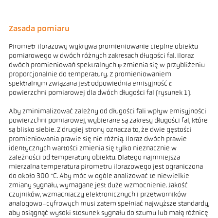
Zasada pomiaru
Pirometr ilorazowy wykrywa promieniowanie cieplne obiektu
pomiarowego w dwóch różnych zakresach długości fal. Iloraz
dwóch promieniowań spektralnych φ zmienia się w przybliżeniu
proporcjonalnie do temperatury. Z promieniowaniem
spektralnym związana jest odpowiednia emisyjność ε
powierzchni pomiarowej dla dwóch długości fal (rysunek 1).
Aby zminimalizować zależny od długości fali wpływ emisyjności
powierzchni pomiarowej, wybierane są zakresy długości fal, które
są blisko siebie. Z drugiej strony oznacza to, że dwie gęstości
promieniowania prawie się nie różnią. Iloraz dwóch prawie
identycznych wartości zmienia się tylko nieznacznie w
zależności od temperatury obiektu. Dlatego najmniejsza
mierzalna temperatura pirometru ilorazowego jest ograniczona
do około 300 °C. Aby móc w ogóle analizować te niewielkie
zmiany sygnału, wymagane jest duże wzmocnienie. Jakość
czujników, wzmacniaczy elektronicznych i przetworników
analogowo-cyfrowych musi zatem spełniać najwyższe standardy,
aby osiągnąć wysoki stosunek sygnału do szumu lub małą różnicę