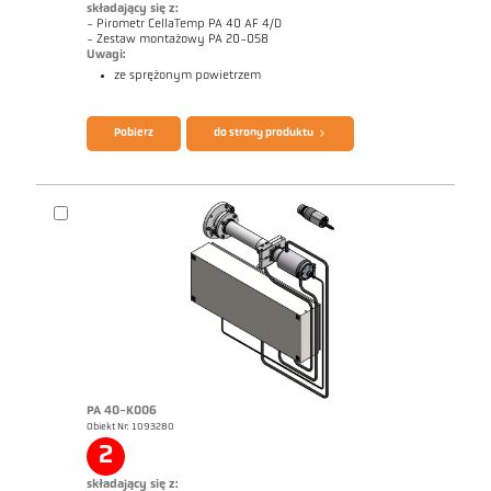
składający się z:
- Pirometr CellaTemp PA 40 AF 4/D
- Zestaw montażowy PA 20-058
Uwagi:
ze sprężonym powietrzem
Broszura CellaTemp PA
Questionnaire Radiation Pyrometers
Pobierz
do strony produktu
PA 40-K006
Obiekt Nr: 1093280
Rysunek wymiarowy PA 40-K004
2
składający się z: