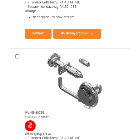
- Pirometr CellaTemp PA 40 AF 4/D
- Zestaw montażowy PA 20-065
Uwagi:
ze sprężonym powietrzem
Broszura CellaTemp PA
Questionnaire Radiation Pyrometers
Pobierz
do strony produktu
PA 40-K038
Obiekt Nr: 1130547
Rysunek wymiarowy PA 40-K006
2
składający się z:
- Pirometr CellaTemp PA 40 AF 4/D