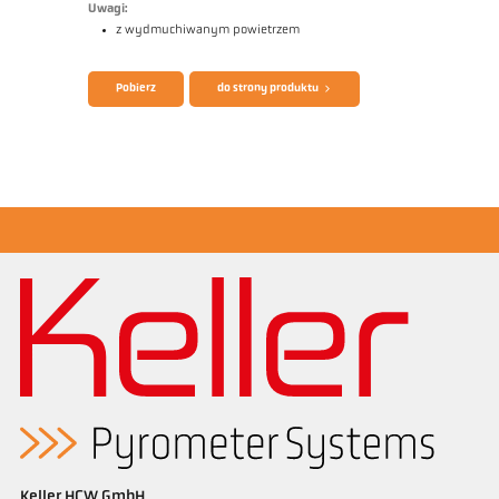
Uwagi:
z wydmuchiwanym powietrzem
Broszura CellaTemp PA
Questionnaire Radiation Pyrometers
Pobierz
do strony produktu
Rysunek wymiarowy PA 40-K038
Keller HCW GmbH