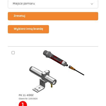
Miejsce pomiaru
Zresetuj
Wybierz inną branżę
PK 11-K002
Obiekt Nr: 1093304
1