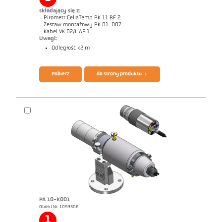
składający się z:
- Pirometr CellaTemp PK 11 BF 2
- Zestaw montażowy PK 01-007
- Kabel VK 02/L AF 1
Uwagi:
Odległość <2 m
Broszura CellaTemp PK PKF PKL
Questionnaire Radiation Pyrometers
Pobierz
do strony produktu
PA 10-K001
Obiekt Nr: 1093306
Rysunek wymiarowy PK 11-K002
1