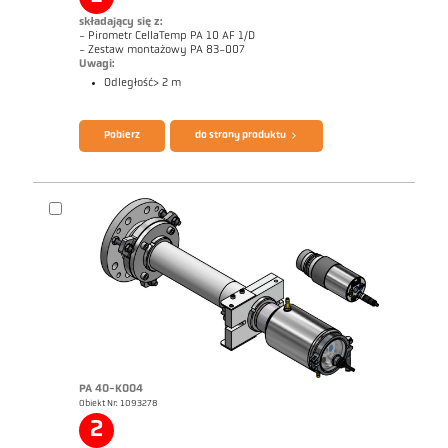
składający się z:
- Pirometr CellaTemp PA 10 AF 1/D
- Zestaw montażowy PA 83-007
Uwagi:
Odległość> 2 m
Broszura CellaTemp PA
Questionnaire Radiation Pyrometers
Pobierz
do strony produktu
PA 40-K004
Obiekt Nr: 1093278
Rysunek wymiarowy PA 10-K001
2