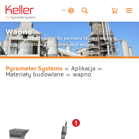
PL
Wapno
Pirometry są używane do pomiaru temperatury w
piecach obrotowych do produkcji wapna.
Pyrometer Systems
Aplikacja
Materiały budowlane
wapno