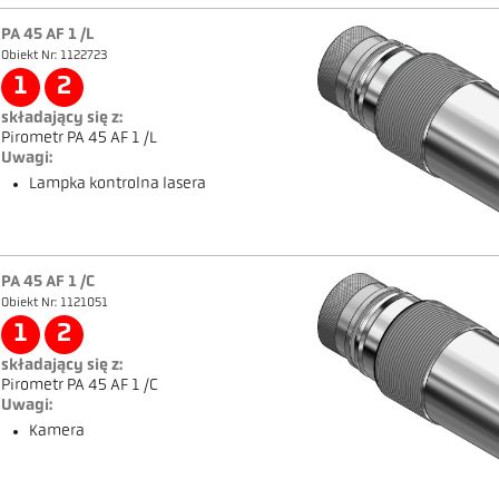
PA 45 AF 1 /L
Obiekt Nr: 1122723
1
2
składający się z:
Pirometr PA 45 AF 1 /L
Uwagi:
Lampka kontrolna lasera
PA 45 AF 1 /C
Obiekt Nr: 1121051
1
2
składający się z:
Pirometr PA 45 AF 1 /C
Uwagi:
Kamera