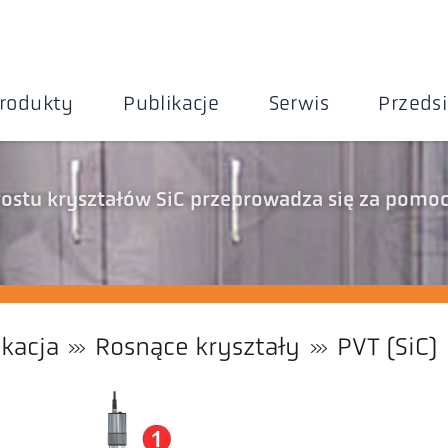
rodukty
Publikacje
Serwis
Przeds
ostu kryształów SiC przeprowadza się za pomo
ikacja
Rosnące kryształy
PVT (SiC)