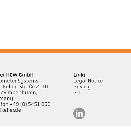
ler HCW GmbH
Linki
ometer Systems
Legal Notice
l-Keller-Straße 2-10
Privacy
79 Ibbenbüren,
GTC
rmany
efon +49 (0) 5451 850
keller.de