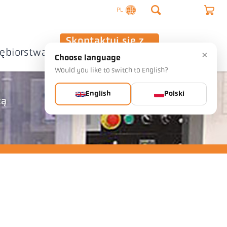
PL
Skontaktuj się z
iębiorstwa
nami
×
Choose language
Would you like to switch to English?
English
Polski
cą