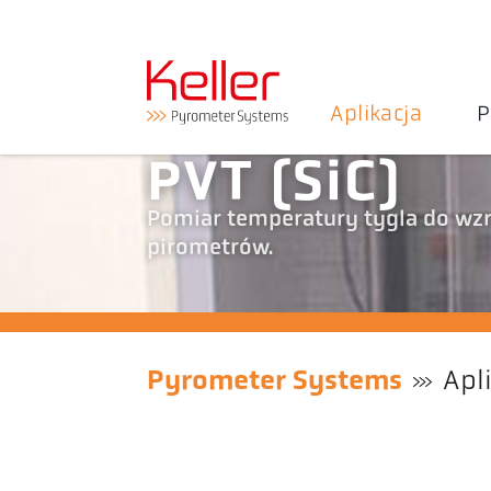
Aplikacja
P
PVT (SiC)
Pomiar temperatury tygla do wzr
pirometrów.
Pyrometer Systems
Apl