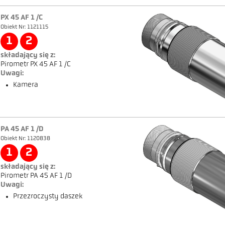
PX 45 AF 1 /C
Obiekt Nr: 1121115
1
2
składający się z:
Pirometr PX 45 AF 1 /C
Uwagi:
Kamera
PA 45 AF 1 /D
Obiekt Nr: 1120838
1
2
składający się z:
Pirometr PA 45 AF 1 /D
Uwagi:
Przezroczysty daszek