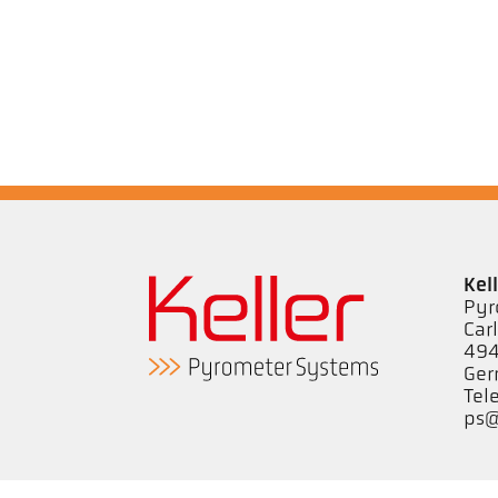
Kel
Pyr
Car
494
Ge
Tel
ps@