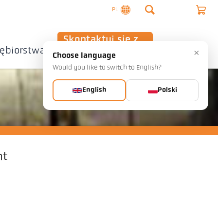
PL
Skontaktuj się z
iębiorstwa
nami
×
Choose language
Would you like to switch to English?
English
Polski
nt