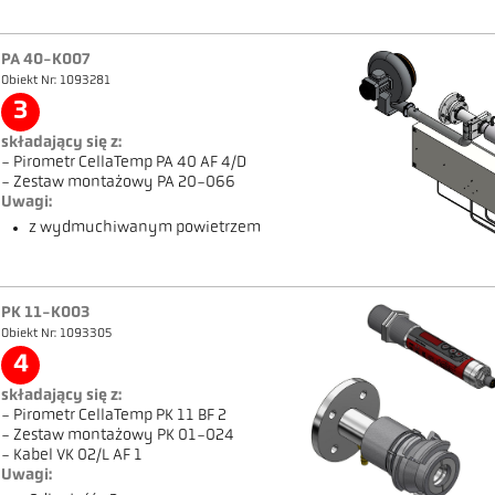
PA 40-K007
Obiekt Nr: 1093281
3
składający się z:
- Pirometr CellaTemp PA 40 AF 4/D
- Zestaw montażowy PA 20-066
Uwagi:
z wydmuchiwanym powietrzem
PK 11-K003
Obiekt Nr: 1093305
4
składający się z:
- Pirometr CellaTemp PK 11 BF 2
- Zestaw montażowy PK 01-024
- Kabel VK 02/L AF 1
Uwagi: