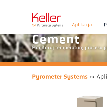
Aplikacja
P
Cement
Monitoruj temperaturę procesu 
Pyrometer Systems
Apl