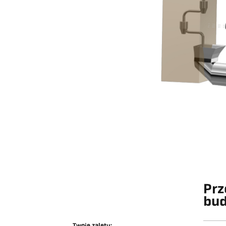
Prz
bud
Twoje zalety: