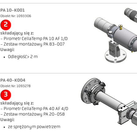
PA 10-K001
Obiekt Nr: 1093306
2
składający się z:
- Pirometr CellaTemp PA 10 AF 1/D
- Zestaw montażowy PA 83-007
Uwagi:
Odległość> 2 m
PA 40-K004
Obiekt Nr: 1093278
3
składający się z:
- Pirometr CellaTemp PA 40 AF 4/D
- Zestaw montażowy PA 20-058
Uwagi:
ze sprężonym powietrzem