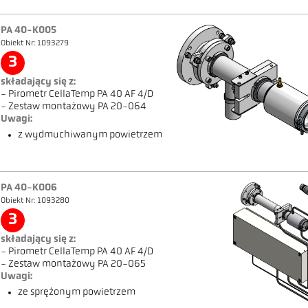
PA 40-K005
Obiekt Nr: 1093279
3
składający się z:
- Pirometr CellaTemp PA 40 AF 4/D
- Zestaw montażowy PA 20-064
Uwagi:
z wydmuchiwanym powietrzem
PA 40-K006
Obiekt Nr: 1093280
3
składający się z:
- Pirometr CellaTemp PA 40 AF 4/D
- Zestaw montażowy PA 20-065
Uwagi:
ze sprężonym powietrzem