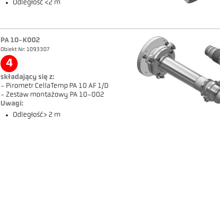
Odległość <2 m
PA 10-K002
Obiekt Nr: 1093307
4
składający się z:
- Pirometr CellaTemp PA 10 AF 1/D
- Zestaw montażowy PA 10-002
Uwagi:
Odległość> 2 m