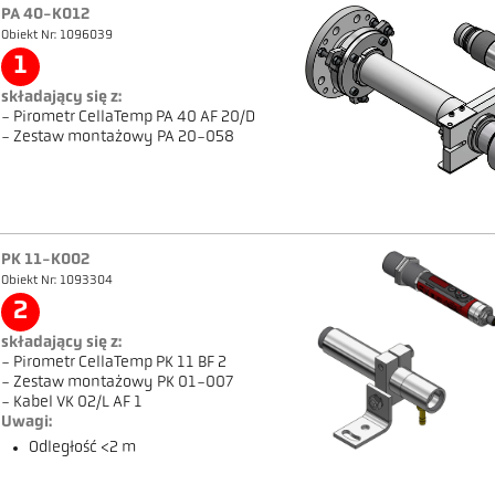
PA 40-K012
Obiekt Nr: 1096039
1
składający się z:
- Pirometr CellaTemp PA 40 AF 20/D
- Zestaw montażowy PA 20-058
PK 11-K002
Obiekt Nr: 1093304
2
składający się z:
- Pirometr CellaTemp PK 11 BF 2
- Zestaw montażowy PK 01-007
- Kabel VK 02/L AF 1
Uwagi:
Odległość <2 m