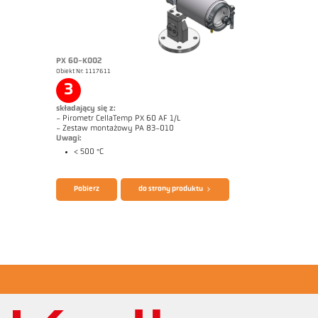
PX 60-K002
Obiekt Nr: 1117611
Zrealizowane zlecenia młyn rurowy
Rysunek wymiarowy PX 40-K003
3
składający się z:
- Pirometr CellaTemp PX 60 AF 1/L
- Zestaw montażowy PA 83-010
Uwagi:
< 500 °C
Broszura CellaTemp PX
Questionnaire Radiation Pyrometers
Pobierz
do strony produktu