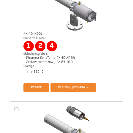
PX 40-K001
Obiekt Nr: 1114776
1
2
4
składający się z:
- Pirometr CellaTemp PX 40 AF 3/L
- Zestaw montażowy PA 83-010
Uwagi:
> 650 °C
Broszura CellaTemp PX
Questionnaire Radiation Pyrometers
Pobierz
do strony produktu