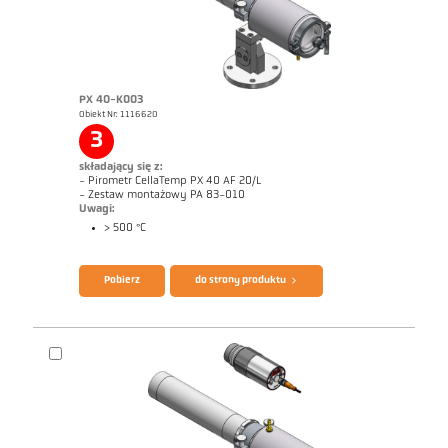
PX 40-K003
Obiekt Nr: 1116620
Zrealizowane zlecenia młyn rurowy
Rysunek wymiarowy PX 40-K001
3
składający się z:
- Pirometr CellaTemp PX 40 AF 20/L
- Zestaw montażowy PA 83-010
Uwagi:
> 500 °C
Broszura CellaTemp PX
Questionnaire Radiation Pyrometers
Pobierz
do strony produktu