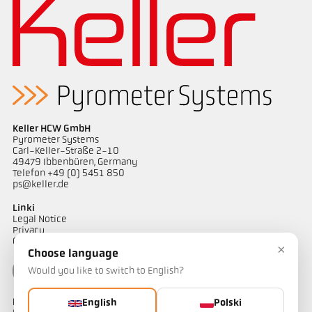
Zrealizowane zlecenia młyn rurowy
Rysunek wymiarowy PX 60-K002
Keller HCW GmbH
Pyrometer Systems
Carl-Keller-Straße 2-10
49479 Ibbenbüren, Germany
Telefon +49 (0) 5451 850
ps@keller.de
Linki
Legal Notice
Privacy
GTC
×
Choose language
Would you like to switch to English?
Kontakt
English
Polski