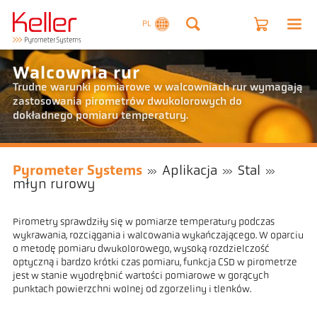
PL
Walcownia rur
Trudne warunki pomiarowe w walcowniach rur wymagają
zastosowania pirometrów dwukolorowych do
dokładnego pomiaru temperatury.
Pyrometer Systems
Aplikacja
Stal
młyn rurowy
Pirometry sprawdziły się w pomiarze temperatury podczas
wykrawania, rozciągania i walcowania wykańczającego. W oparciu
o metodę pomiaru dwukolorowego, wysoką rozdzielczość
optyczną i bardzo krótki czas pomiaru, funkcja CSD w pirometrze
jest w stanie wyodrębnić wartości pomiarowe w gorących
punktach powierzchni wolnej od zgorzeliny i tlenków.