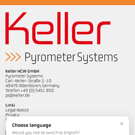
Keller HCW GmbH
Pyrometer Systems
Carl-Keller-Straße 2-10
49479 Ibbenbüren, Germany
Telefon +49 (0) 5451 850
Rysunek wymiarowy PK 73-K003
ps@keller.de
Linki
Legal Notice
Privacy
GTC
×
Choose language
Would you like to switch to English?