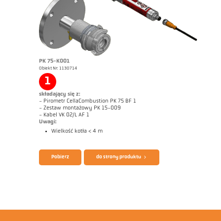
Zrealizowane zlecenia CellaCombustion
Raport techniczny Optical temperature
measurement in combustion plants
Broszura CellaTemp PK PKF PKL
Questionnaire CellaCombustion
PK 75-K001
Obiekt Nr: 1130714
1
składający się z:
- Pirometr CellaCombustion PK 75 BF 1
- Zestaw montażowy PK 15-009
- Kabel VK 02/L AF 1
Uwagi:
Wielkość kotła < 4 m
Pobierz
do strony produktu
Rysunek wymiarowy PK 68-K009
Zrealizowane zlecenia CellaCombustion
Raport techniczny Optical temperature
measurement in combustion plants