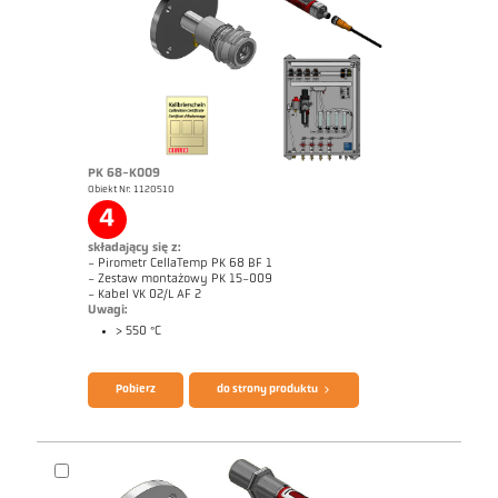
Zrealizowane zlecenia CellaCombustion
Raport techniczny Optical temperature
measurement in combustion plants
Broszura CellaTemp PK PKF PKL
Questionnaire CellaCombustion
PK 68-K009
Obiekt Nr: 1120510
4
składający się z:
- Pirometr CellaTemp PK 68 BF 1
- Zestaw montażowy PK 15-009
- Kabel VK 02/L AF 2
Uwagi:
> 550 °C
Rysunek wymiarowy PK 68-K008
Pobierz
do strony produktu