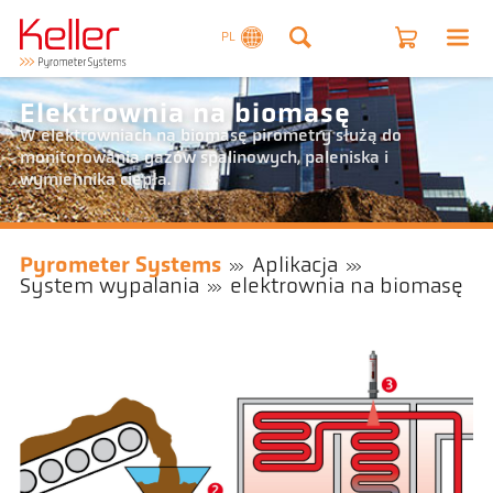
PL
Elektrownia na biomasę
W elektrowniach na biomasę pirometry służą do
monitorowania gazów spalinowych, paleniska i
wymiennika ciepła.
Pyrometer Systems
Aplikacja
System wypalania
elektrownia na biomasę