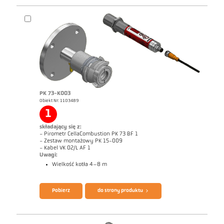
Zrealizowane zlecenia CellaCombustion
Raport techniczny Optical temperature
measurement in combustion plants
Broszura CellaTemp PK PKF PKL
Questionnaire CellaCombustion
PK 73-K003
Obiekt Nr: 1103489
1
składający się z:
- Pirometr CellaCombustion PK 73 BF 1
- Zestaw montażowy PK 15-009
- Kabel VK 02/L AF 1
Uwagi:
Wielkość kotła 4–8 m
Pobierz
do strony produktu
Rysunek wymiarowy PK 72-K003