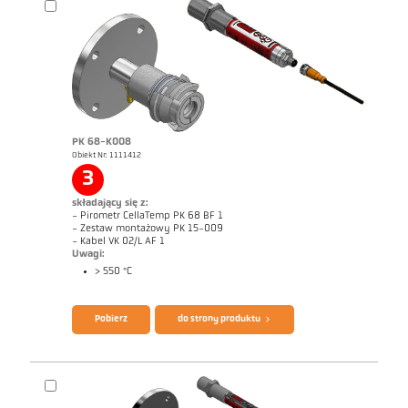
Zrealizowane zlecenia CellaCombustion
Raport techniczny Optical temperature
measurement in combustion plants
Broszura CellaTemp PK PKF PKL
Questionnaire CellaCombustion
PK 68-K008
Obiekt Nr: 1111412
3
składający się z:
- Pirometr CellaTemp PK 68 BF 1
- Zestaw montażowy PK 15-009
- Kabel VK 02/L AF 1
Uwagi:
> 550 °C
Pobierz
do strony produktu
Rysunek wymiarowy PK 73-K003