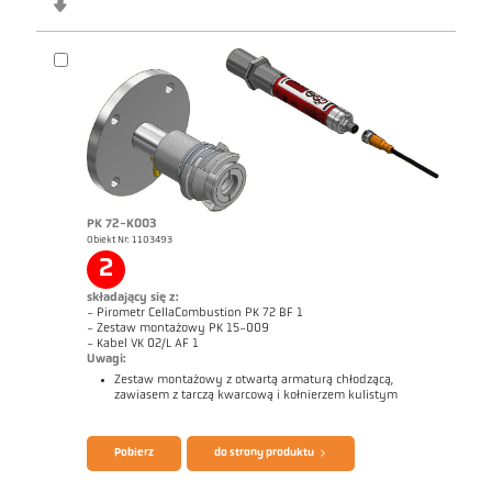
PK 72-K003
Broszura CellaTemp PK PKF PKL
Questionnaire CellaCombustion
Obiekt Nr: 1103493
2
składający się z:
- Pirometr CellaCombustion PK 72 BF 1
- Zestaw montażowy PK 15-009
- Kabel VK 02/L AF 1
Uwagi:
Zestaw montażowy z otwartą armaturą chłodzącą,
zawiasem z tarczą kwarcową i kołnierzem kulistym
Pobierz
do strony produktu