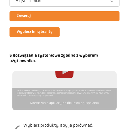
Miejsce pomiaru
Zresetuj
Wybierz inną branżę
5 Rozwiązania systemowe zgodne z wyborem
użytkownika.
Ten film zostanie załadowany z serwisu YouTube dopiero po kliknięciu przycisku odtwarzania. Podczas ładowania dane
są przesyłane do serwisu YouTube, gdzie są przetwarzane poza naszą strefą wpływów. Więcej informacji na ten temat
można znaleźć w naszej polityce prywatności.
Rozwiązanie aplikacyjne dla instalacji spalania
Wybierz produkty, aby je porównać.