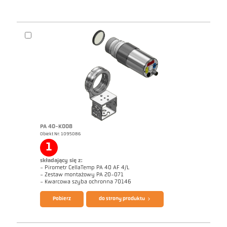
PA 40-K008
Obiekt Nr: 1095086
1
składający się z:
- Pirometr CellaTemp PA 40 AF 4/L
- Zestaw montażowy PA 20-071
- Kwarcowa szyba ochronna 70146
Pobierz
do strony produktu