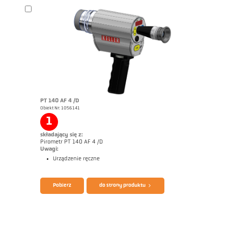
Broszura CellaTemp PA
Rysunek wymiarowy PA 40-K008
PT 140 AF 4 /D
Obiekt Nr: 1056141
1
składający się z:
Pirometr PT 140 AF 4 /D
Uwagi:
Urządzenie ręczne
Pobierz
do strony produktu