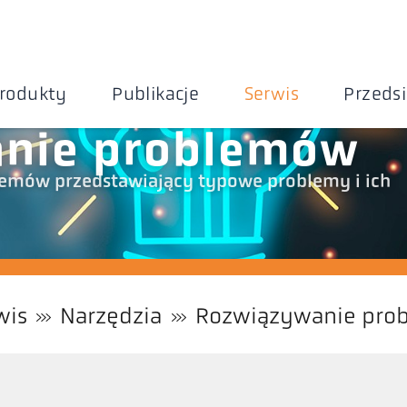
rodukty
Publikacje
Serwis
Przeds
nie problemów
emów przedstawiający typowe problemy i ich
wis
Narzędzia
Rozwiązywanie pro