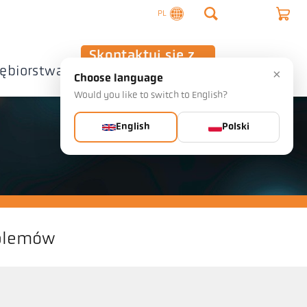
PL
Skontaktuj się z
iębiorstwa
nami
×
Choose language
Would you like to switch to English?
English
Polski
blemów