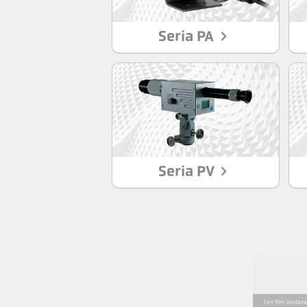
Seria PA
Seria PV
Ten film zostan