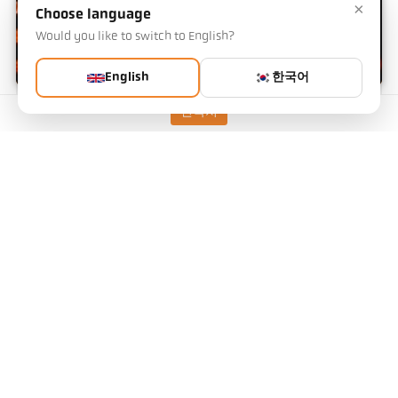
×
Choose language
Would you like to switch to English?
English
한국어
연락처
방사율 계산기