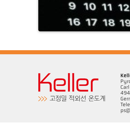
날짜
Kel
Pyr
Car
494
Ger
Tel
ps@