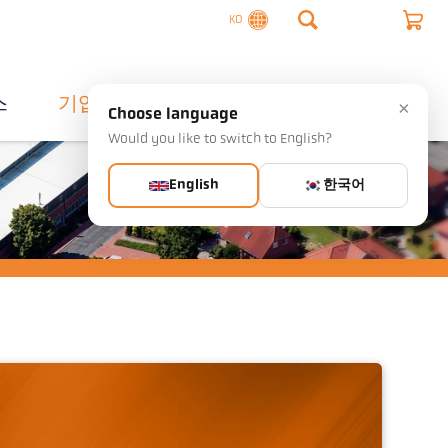
KO
스
기업
연락처
×
Choose language
Would you like to switch to English?
English
한국어