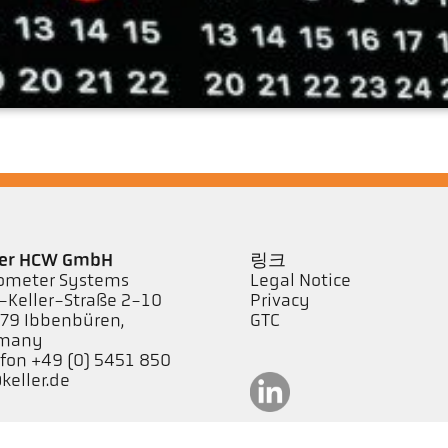
ler HCW GmbH
링크
ometer Systems
Legal Notice
l-Keller-Straße 2-10
Privacy
79 Ibbenbüren,
GTC
many
efon +49 (0) 5451 850
keller.de