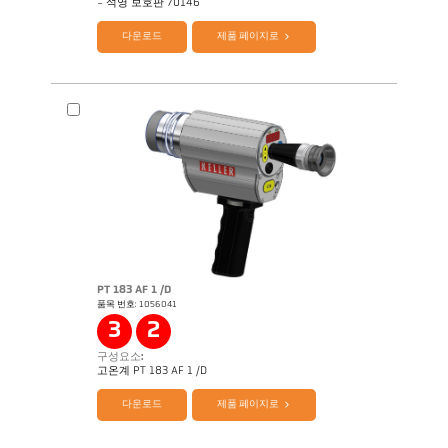
- 석영 보호판 70146
다운로드
제품 페이지로
기술 보고서 Casting
도면 PA 83-K011
PT 183 AF 1 /D
품목 번호: 1056041
Application Note 셀라캐스트
기술 보고서 Casting
3
2
구성요소:
제품 카다로그 셀라캐스트 PA83 PT183
Questionnaire 셀라캐스트
고온계 PT 183 AF 1 /D
다운로드
제품 페이지로