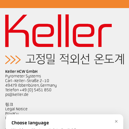
Application Note Casting channel
기술 보고서 Casting
Keller HCW GmbH
Pyrometer Systems
Carl-Keller-Straße 2-10
49479 Ibbenbüren, Germany
Telefon +49 (0) 5451 850
ps@keller.de
링크
Legal Notice
Privacy
GTC
×
Choose language