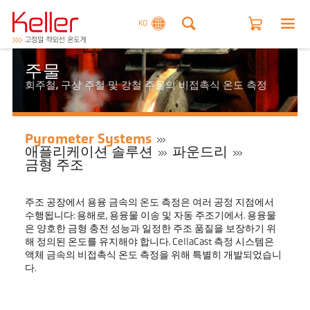
KO
주물
회주철, 구상 주철 및 강철 주물의 비접촉식 온도 측정
Pyrometer Systems
애플리케이션 솔루션
파운드리
금형 주조
주조 공장에서 용융 금속의 온도 측정은 여러 공정 지점에서
수행됩니다: 용해로, 용융물 이송 및 자동 주조기에서. 용융물
은 양호한 금형 충전 성능과 일정한 주조 품질을 보장하기 위
해 정의된 온도를 유지해야 합니다. CellaCast 측정 시스템은
액체 금속의 비접촉식 온도 측정을 위해 특별히 개발되었습니
다.