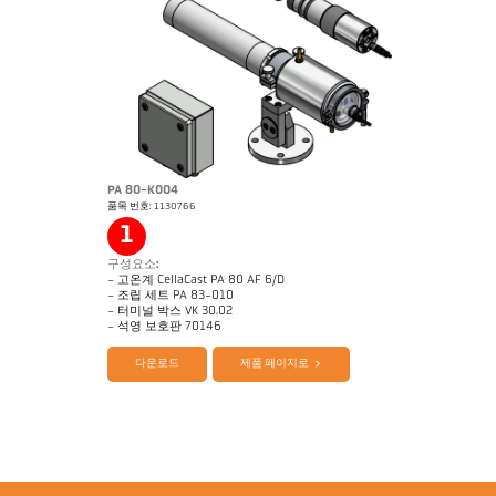
PA 80-K004
품목 번호: 1130766
Application Note Casting channel
기술 보고서 Casting
1
구성요소:
- 고온계 CellaCast PA 80 AF 6/D
- 조립 세트 PA 83-010
- 터미널 박스 VK 30.02
제품 카다로그 셀라캐스트 PA80 PT180
Questionnaire 셀라캐스트
- 석영 보호판 70146
다운로드
제품 페이지로