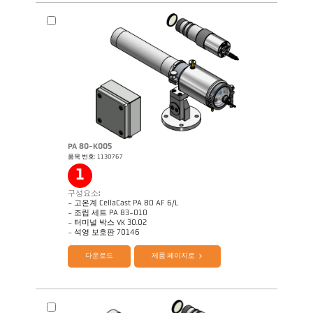
도면 PA 83-K012
PA 80-K005
품목 번호: 1130767
Application Note 셀라캐스트
1
구성요소:
- 고온계 CellaCast PA 80 AF 6/L
- 조립 세트 PA 83-010
- 터미널 박스 VK 30.02
제품 카다로그 셀라캐스트 PA80 PT180
Questionnaire 셀라캐스트
- 석영 보호판 70146
다운로드
제품 페이지로