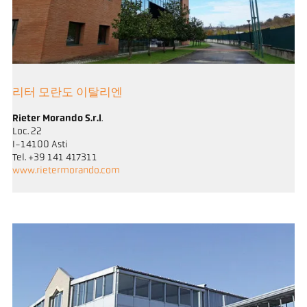
리터 모란도 이탈리엔
Rieter Morando S.r.l
.
Loc. 22
I-14100 Asti
Tel. +39 141 417311
www.rietermorando.com