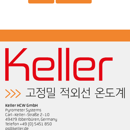
Application Note CellaInduction
도면 PKL 29-K001
Keller HCW GmbH
Pyrometer Systems
Carl-Keller-Straße 2-10
49479 Ibbenbüren, Germany
Telefon +49 (0) 5451 850
ps@keller.de