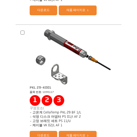
- 케이블 VK 02/L AF 1
다운로드
제품 페이지로
PKL 29-K001
품목 번호: 1095117
Application Note CellaInduction
도면 PKL 28-K001
1
2
3
구성요소:
- 고온계 CellaTemp PKL 29 BF 1/L
- 석영 디스크 어댑터 PS 01/I AF 2
- 고정 브래킷 세트 PS 11/U
제품 카다로그 CellaTemp PK PKF PKL
Questionnaire Radiation Pyrometers
- 케이블 VK 02/L AF 1
다운로드
제품 페이지로