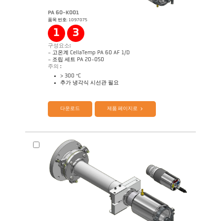
PA 60-K001
품목 번호: 1097075
Application Note Coninuous annealing line
도면 PA 40-K033
1
3
구성요소:
- 고온계 CellaTemp PA 60 AF 1/D
- 조립 세트 PA 20-050
주의 :
> 300 °C
추가 냉각식 시선관 필요
제품 카다로그 Cellatemp PA
Questionnaire Radiation Pyrometers
다운로드
제품 페이지로