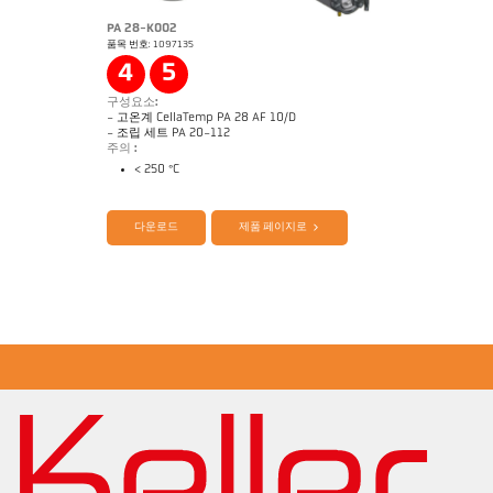
PA 28-K002
품목 번호: 1097135
Application Note Coninuous annealing line
도면 PA 28-K001
4
5
구성요소:
- 고온계 CellaTemp PA 28 AF 10/D
- 조립 세트 PA 20-112
주의 :
< 250 °C
제품 카다로그 Cellatemp PA
Questionnaire Radiation Pyrometers
다운로드
제품 페이지로