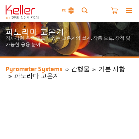
KO
파노라마 고온계
직사각형 측정 필드가 있는 고온계의 설계, 작동 모드, 장점 및
가능한 응용 분야
Pyrometer Systems
간행물
기본 사항
파노라마 고온계