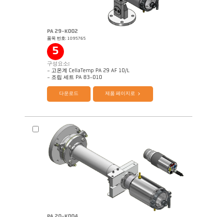
PA 29-K002
품목 번호: 1095765
Application Note Strip galvanizing
도면 PA 10-K003
5
구성요소:
- 고온계 CellaTemp PA 29 AF 10/L
제품 카다로그 Cellatemp PA
Questionnaire Radiation Pyrometers
- 조립 세트 PA 83-010
다운로드
제품 페이지로
PA 20-K004