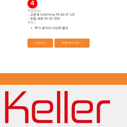
4
구성요소:
- 고온계 CellaTemp PA 60 AF 1/D
- 조립 세트 PA 20-050
주의 :
추가 냉각식 시선관 필요
제품 카다로그 Cellatemp PA
Questionnaire Radiation Pyrometers
다운로드
제품 페이지로
Application Note Strip galvanizing
도면 PA 60-K001