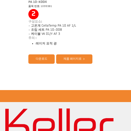
PA 10-K004
품목 번호: 1099381
도면 PA 20-K006
2
구성요소:
- 고온계 CellaTemp PA 10 AF 1/L
- 조립 세트 PA 10-008
- 케이블 VK 01/Y AF 3
주의 :
레이저 표적 광
제품 카다로그 Cellatemp PA
Questionnaire Radiation Pyrometers
다운로드
제품 페이지로