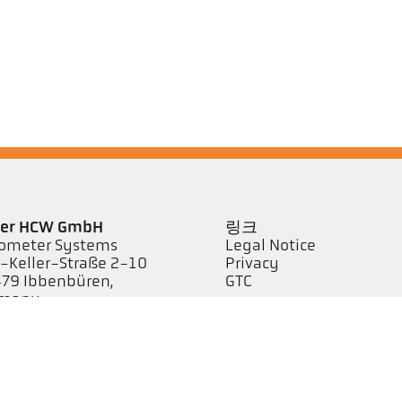
ler HCW GmbH
링크
ometer Systems
Legal Notice
l-Keller-Straße 2-10
Privacy
79 Ibbenbüren,
GTC
rmany
efon +49 (0) 5451 850
keller.de