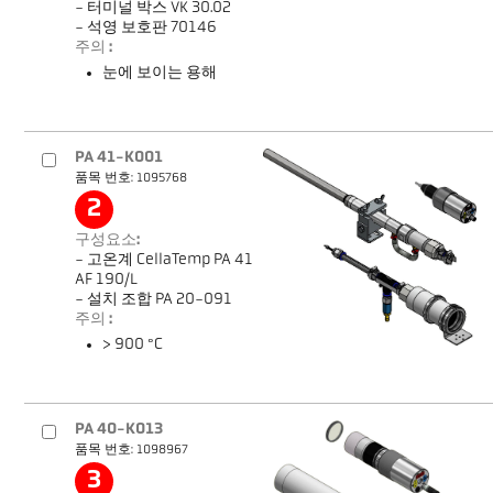
- 터미널 박스 VK 30.02
- 석영 보호판 70146
주의 :
눈에 보이는 용해
PA 41-K001
품목 번호: 1095768
2
구성요소:
- 고온계 CellaTemp PA 41
AF 190/L
- 설치 조합 PA 20-091
주의 :
> 900 °C
PA 40-K013
품목 번호: 1098967
3