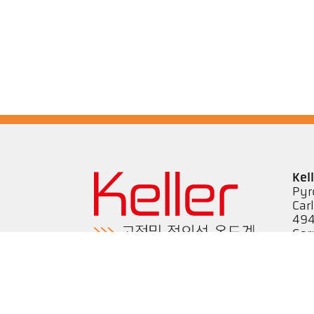
Kel
Pyr
Car
494
Ge
Tel
ps@