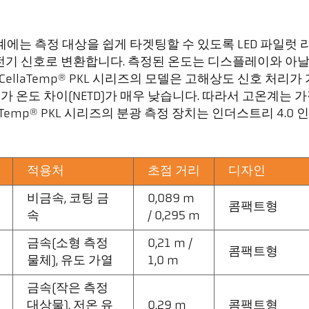
 온도계에는 측정 대상을 쉽게 타겟팅할 수 있도록 LED 파일
기 신호로 변환합니다. 측정된 온도는 디스플레이와 아날
ellaTemp® PKL 시리즈의 모델은 고해상도 신호 처리가
가 온도 차이(NETD)가 매우 낮습니다. 따라서 고온계는 
Temp® PKL 시리즈의 분광 측정 장치는 인더스트리 4.0 
적용처
초점 거리
디자인
비금속, 코팅 금
0,089 m
콤팩트형
속
/ 0,295 m
금속(소형 측정
0,21 m /
콤팩트형
물체), 유도 가열
1,0 m
금속(작은 측정
대상물), 저온 유
0,29 m
콤팩트형