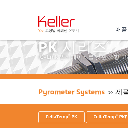
애플
PK 시리즈
IO-Link 인터페이스를 갖춘 소형 고온
Pyrometer Systems
제
®
®
CellaTemp
PK
CellaTemp
PKF