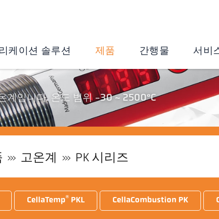
리케이션 솔루션
제품
간행물
서비
계입니다. 온도 범위 -30 ~ 2500°C
품
고온계
PK 시리즈
®
CellaTemp
PKL
CellaCombustion PK