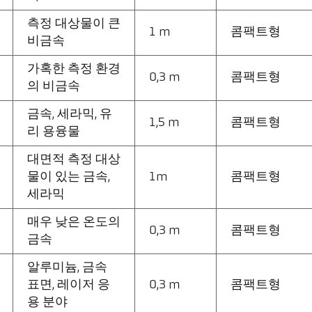
측정 대상물이 큰
1 m
콤팩트형
비금속
가혹한 측정 환경
0,3 m
콤팩트형
의 비금속
금속, 세라믹, 유
1,5 m
콤팩트형
리 용융물
대면적 측정 대상
물이 있는 금속,
1m
콤팩트형
세라믹
매우 낮은 온도의
0,3 m
콤팩트형
금속
알루미늄, 금속
표면, 레이저 응
0,3 m
콤팩트형
용 분야