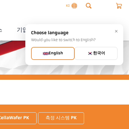
KO
스
기업
연락처
×
Choose language
Would you like to switch to English?
English
한국어
CellaWafer PK
측정 시스템 PK