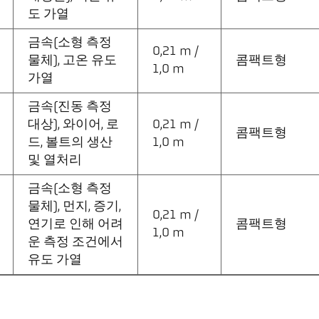
도 가열
금속(소형 측정
0,21 m /
물체), 고온 유도
콤팩트형
1,0 m
가열
금속(진동 측정
대상), 와이어, 로
0,21 m /
콤팩트형
드, 볼트의 생산
1,0 m
및 열처리
금속(소형 측정
물체), 먼지, 증기,
0,21 m /
연기로 인해 어려
콤팩트형
1,0 m
운 측정 조건에서
유도 가열