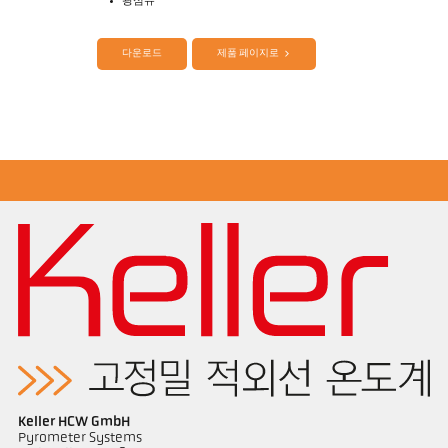
광섬유
제품 카다로그 CellaTemp PK PKF PKL
Questionnaire Radiation Pyrometers
다운로드
제품 페이지로
Application Note Semiconductor industry
Keller HCW GmbH
Pyrometer Systems