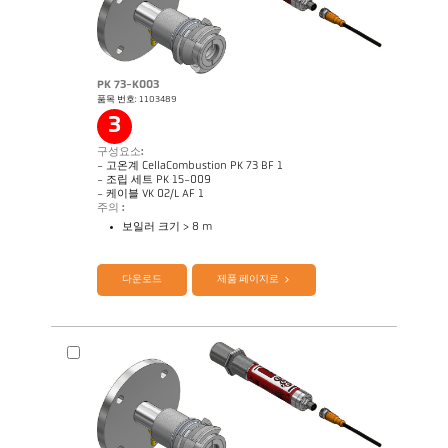
PK 73-K003
품목 번호: 1103489
3
구성요소:
기술 보고서 Optical temperature
도면 PK 72-K003
measurement in combustion plants
- 고온계 CellaCombustion PK 73 BF 1
- 조립 세트 PK 15-009
- 케이블 VK 02/L AF 1
주의 :
보일러 크기 > 8 m
제품 카다로그 CellaTemp PK PKF PKL
Application Note CellaCombustion
다운로드
제품 페이지로