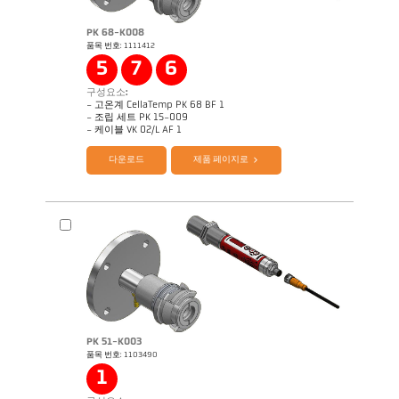
PK 68-K008
품목 번호: 1111412
5
7
6
구성요소:
기술 보고서 Optical temperature
도면 PK 73-K003
measurement in combustion plants
- 고온계 CellaTemp PK 68 BF 1
- 조립 세트 PK 15-009
제품 카다로그 CellaTemp PK PKF PKL
Application Note CellaCombustion
- 케이블 VK 02/L AF 1
다운로드
제품 페이지로
PK 51-K003
품목 번호: 1103490
1