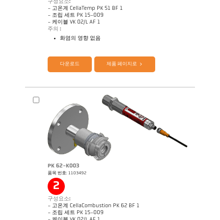
구성요소:
기술 보고서 Optical temperature
도면 PK 68-K008
- 고온계 CellaTemp PK 51 BF 1
measurement in combustion plants
- 조립 세트 PK 15-009
- 케이블 VK 02/L AF 1
주의 :
화염의 영향 없음
제품 카다로그 CellaTemp PK PKF PKL
Application Note CellaCombustion
다운로드
제품 페이지로
PK 62-K003
품목 번호: 1103492
2
구성요소:
기술 보고서 Optical temperature
도면 PK 51-K003
measurement in combustion plants
- 고온계 CellaCombustion PK 62 BF 1
- 조립 세트 PK 15-009
- 케이블 VK 02/L AF 1