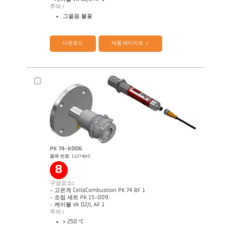
주의 :
그을음 불꽃
제품 카다로그 CellaTemp PK PKF PKL
Application Note CellaCombustion
다운로드
제품 페이지로
PK 74-K006
품목 번호: 1127460
8
구성요소:
기술 보고서 Optical temperature
도면 PK 62-K003
measurement in combustion plants
- 고온계 CellaCombustion PK 74 BF 1
- 조립 세트 PK 15-009
- 케이블 VK 02/L AF 1
주의 :
> 250 °C
제품 카다로그 CellaTemp PK PKF PKL
Application Note CellaCombustion