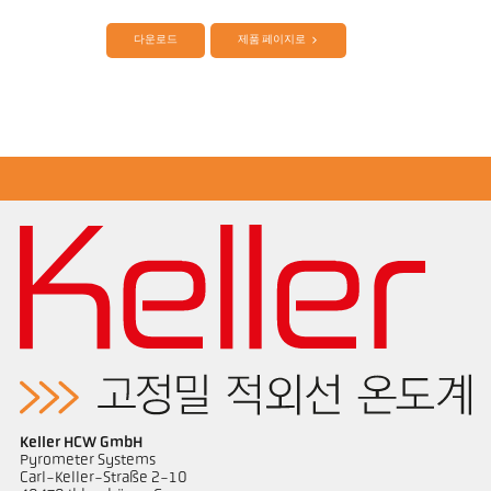
다운로드
제품 페이지로
기술 보고서 Optical temperature
도면 PK 11-K002
measurement in combustion plants
Keller HCW GmbH
Pyrometer Systems
Carl-Keller-Straße 2-10