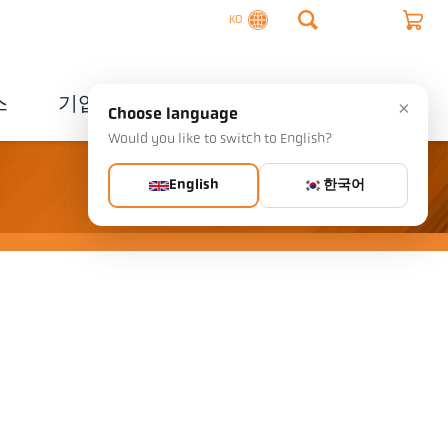
KO
스
기업
연락처
×
Choose language
Would you like to switch to English?
English
한국어