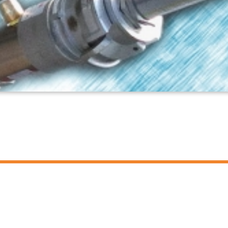
ler HCW GmbH
링크
ometer Systems
Legal Notice
l-Keller-Straße 2-10
Privacy