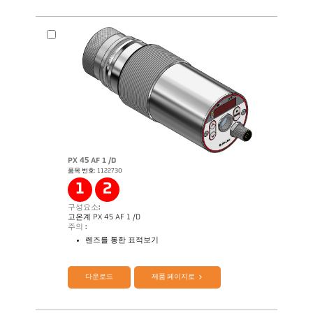
PX 45 AF 1 /D
품목 번호: 1122730
1
2
구성요소:
고온계 PX 45 AF 1 /D
주의 :
렌즈를 통한 표적보기
제품 카다로그 CellaTemp PX
Questionnaire Production 에서 SiC
다운로드
제품 페이지로