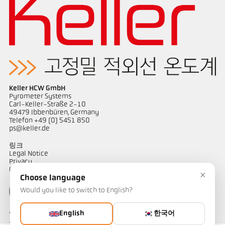
Application Note Semiconductor industry
Keller HCW GmbH
Pyrometer Systems
Carl-Keller-Straße 2-10
49479 Ibbenbüren, Germany
Telefon +49 (0) 5451 850
ps@keller.de
링크
Legal Notice
Privacy
GTC
×
Choose language
Would you like to switch to English?
English
한국어
연락하다
온도 측정 솔루션에 대해 궁금한 점이 있으신가요? 저희 팀이 기꺼이