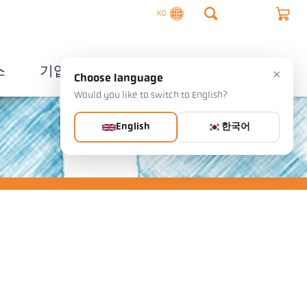
KO
스
기업
연락처
×
Choose language
Would you like to switch to English?
English
한국어