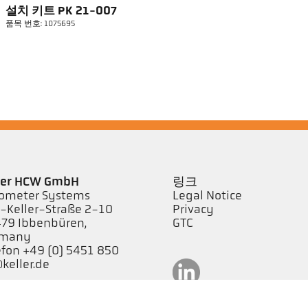
설치 키트 PK 21-007
품목 번호: 1075695
ler HCW GmbH
링크
ometer Systems
Legal Notice
l-Keller-Straße 2-10
Privacy
79 Ibbenbüren,
GTC
rmany
efon +49 (0) 5451 850
keller.de