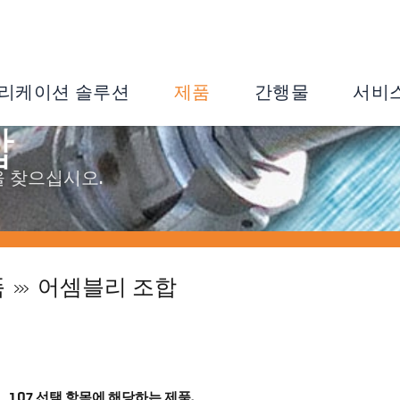
리케이션 솔루션
제품
간행물
서비
합
 찾으십시오.
품
어셈블리 조합
107
선택 항목에 해당하는 제품.