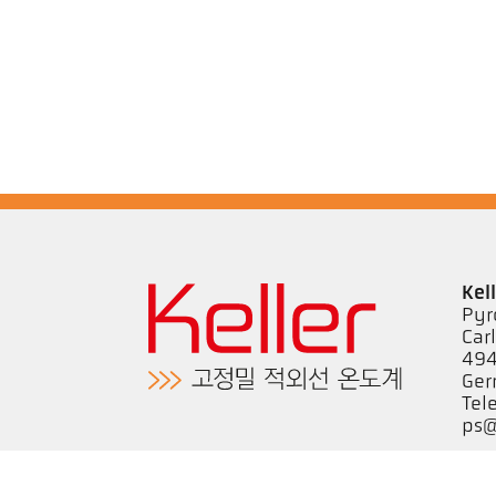
Kel
Pyr
Car
494
Ge
Tel
ps@