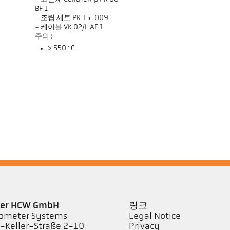
BF 1
- 조립 세트 PK 15-009
- 케이블 VK 02/L AF 1
주의 :
> 550 °C
ler HCW GmbH
링크
ometer Systems
Legal Notice
l-Keller-Straße 2-10
Privacy