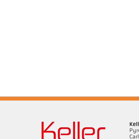
Kel
Pyr
Car