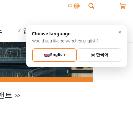
KO
스
기업
연락처
×
Choose language
Would you like to switch to English?
English
한국어
랜트