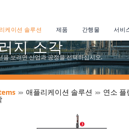
리케이션 솔루션
제품
간행물
서비
러지 소각
션을 보려면 산업과 공정을 선택하십시오.
tems
애플리케이션 솔루션
연소 플
각