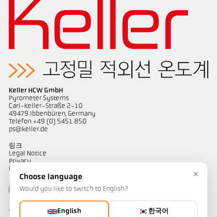
Keller HCW GmbH
Pyrometer Systems
Carl-Keller-Straße 2-10
49479 Ibbenbüren, Germany
Telefon +49 (0) 5451 850
ps@keller.de
링크
Legal Notice
Privacy
GTC
×
Choose language
Would you like to switch to English?
English
한국어
연락하다