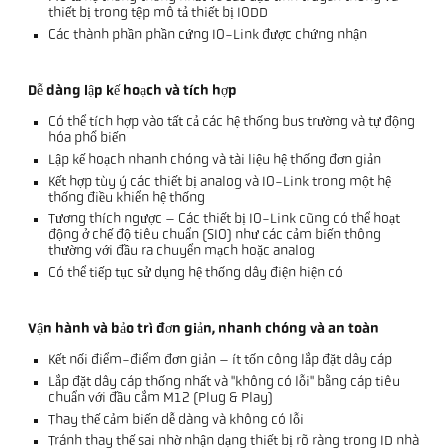
thiết bị trong tệp mô tả thiết bị IODD
Các thành phần phần cứng IO-Link được chứng nhận
Dễ dàng lập kế hoạch và tích hợp
Có thể tích hợp vào tất cả các hệ thống bus trường và tự động
hóa phổ biến
Lập kế hoạch nhanh chóng và tài liệu hệ thống đơn giản
Kết hợp tùy ý các thiết bị analog và IO-Link trong một hệ
thống điều khiển hệ thống
Tương thích ngược – Các thiết bị IO-Link cũng có thể hoạt
động ở chế độ tiêu chuẩn (SIO) như các cảm biến thông
thường với đầu ra chuyển mạch hoặc analog
Có thể tiếp tục sử dụng hệ thống dây điện hiện có
Vận hành và bảo trì đơn giản, nhanh chóng và an toàn
Kết nối điểm-điểm đơn giản – ít tốn công lắp đặt dây cáp
Lắp đặt dây cáp thống nhất và "không có lỗi" bằng cáp tiêu
chuẩn với đầu cắm M12 (Plug & Play)
Thay thế cảm biến dễ dàng và không có lỗi
Tránh thay thế sai nhờ nhận dạng thiết bị rõ ràng trong ID nhà