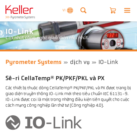
VI
IO-Link
Cập nhật công nghệ giao diện mới nhất.
Pyrometer Systems
dịch vụ
IO-Link
Sê-ri CellaTemp® PK/PKF/PKL và PX
Các thiết bị thuộc dòng CellaTemp® PK/PKF/PKL và PX được trang bị
giao diện truyền thông IO-Link mới theo tiêu chuẩn IEC 61131-9.
IO-Link được coi là một trong những điều kiện tiên quyết cho cuộc
cách mạng công nghiệp lần thứ tư (Công nghiệp 4.0).