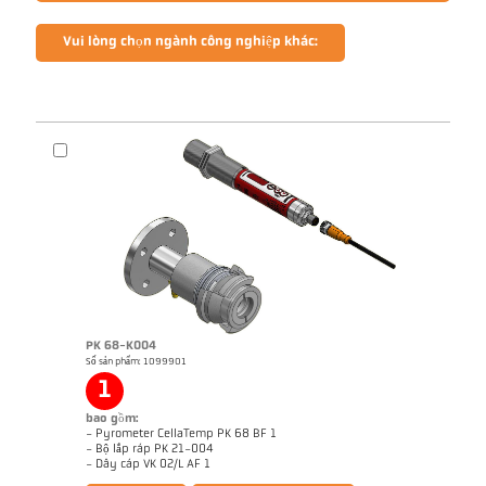
Vui lòng chọn ngành công nghiệp khác:
PK 68-K004
Số sản phẩm: 1099901
1
bao gồm:
- Pyrometer CellaTemp PK 68 BF 1
- Bộ lắp ráp PK 21-004
Brochure CellaTemp PK PKF PKL
Questionnaire Radiation Pyrometers
- Dây cáp VK 02/L AF 1