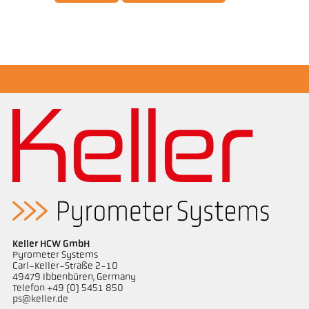
Brochure CellaTemp PA
Ghi chú ứng dụng Semiconductor industry
Keller HCW GmbH
Pyrometer Systems
Carl-Keller-Straße 2-10
49479 Ibbenbüren, Germany
Telefon +49 (0) 5451 850
ps@keller.de