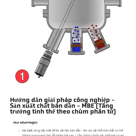
Hướng dẫn giải pháp công nghiệp -
Sản xuất chất bán dẫn - MBE (Tăng
trưởng tinh thể theo chùm phân tử)
Your advantages:
Dải bước sóng đặc biệt để đo vật liệu bán dẫn - Đo các vật thể nhỏ nhất có thể
thông qua quang học độ phân giải cao - Căn chỉnh chính xác nhờ máy quay