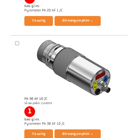
bao gồm:
Pyrometer PA 20 AF 1 /C
Tải xuống
đến trang sản phẩm
Brochure CellaTemp PA
Ghi chú ứng dụng Semiconductor industry
PA 38 AF 10 /C
Số sản phẩm: 1124959
1
bao gồm:
Pyrometer PA 38 AF 10 /C
Tải xuống
đến trang sản phẩm