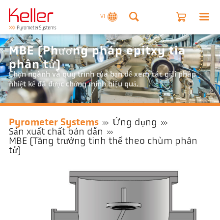
VI
MBE (Phương pháp epitxy tia
phân tử)
Chọn ngành và quy trình của bạn để xem các giải pháp
nhiệt kế đã được chứng minh hiệu quả.
Pyrometer Systems
Ứng dụng
Sản xuất chất bán dẫn
MBE (Tăng trưởng tinh thể theo chùm phân
tử)