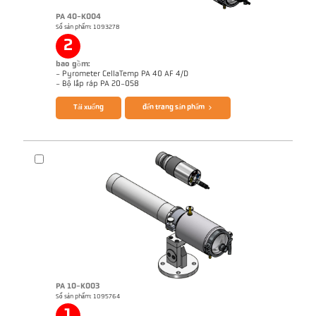
PA 40-K004
Số sản phẩm: 1093278
2
bao gồm:
- Pyrometer CellaTemp PA 40 AF 4/D
Brochure CellaTemp PA
Questionnaire Radiation Pyrometers
- Bộ lắp ráp PA 20-058
Tải xuống
đến trang sản phẩm
PA 10-K003
Số sản phẩm: 1095764
Ghi chú ứng dụng Roller stand
Bản vẻ PA 40-K004
1