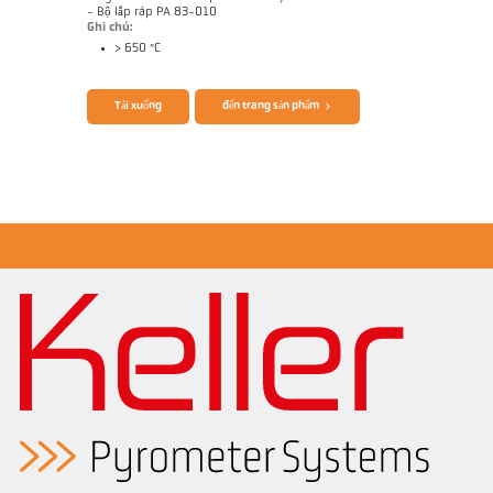
- Bộ lắp ráp PA 83-010
Ghi chú:
> 650 °C
Brochure CellaTemp PA
Questionnaire Radiation Pyrometers
Tải xuống
đến trang sản phẩm
Ghi chú ứng dụng Roller stand
Bản vẻ PA 40-K011