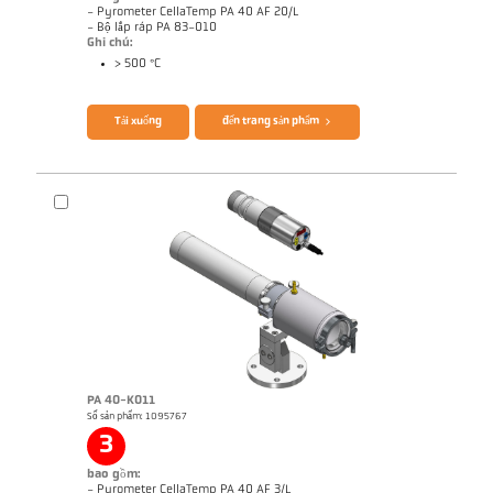
- Pyrometer CellaTemp PA 40 AF 20/L
- Bộ lắp ráp PA 83-010
Ghi chú:
> 500 °C
Brochure CellaTemp PA
Questionnaire Radiation Pyrometers
Tải xuống
đến trang sản phẩm
PA 40-K011
Số sản phẩm: 1095767
Ghi chú ứng dụng Roller stand
Bản vẻ PA 40-K010
3
bao gồm:
- Pyrometer CellaTemp PA 40 AF 3/L