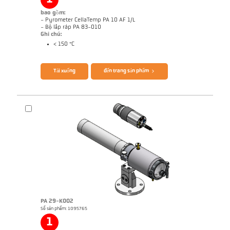
bao gồm:
- Pyrometer CellaTemp PA 10 AF 1/L
- Bộ lắp ráp PA 83-010
Ghi chú:
< 150 °C
Brochure CellaTemp PA
Questionnaire Radiation Pyrometers
Tải xuống
đến trang sản phẩm
PA 29-K002
Số sản phẩm: 1095765
Ghi chú ứng dụng Roller stand
Bản vẻ PA 10-K003
1