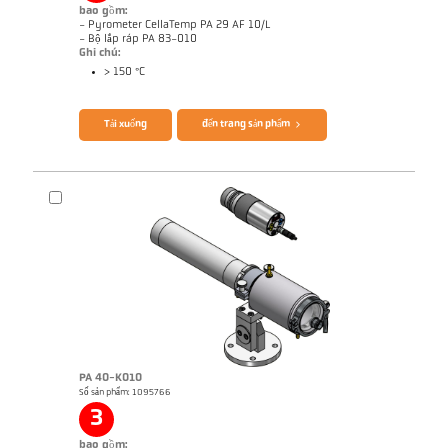
bao gồm:
- Pyrometer CellaTemp PA 29 AF 10/L
- Bộ lắp ráp PA 83-010
Ghi chú:
> 150 °C
Brochure CellaTemp PA
Questionnaire Radiation Pyrometers
Tải xuống
đến trang sản phẩm
PA 40-K010
Số sản phẩm: 1095766
Ghi chú ứng dụng Roller stand
Bản vẻ PA 29-K002
3
bao gồm: