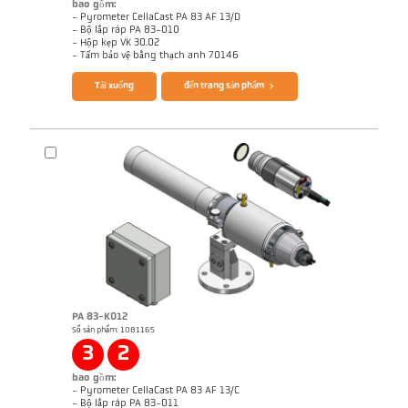
bao gồm:
- Pyrometer CellaCast PA 83 AF 13/D
- Bộ lắp ráp PA 83-010
- Hộp kẹp VK 30.02
Questionnaire CellaCast
Brochure CellaView
- Tấm bảo vệ bằng thạch anh 70146
Tải xuống
đến trang sản phẩm
Brochure CellaCast PA83 PT183
Brochure CellaTemp PA
PA 83-K012
Số sản phẩm: 1081165
Ghi chú ứng dụng Casting channel
Ghi chú ứng dụng CellaCast
3
2
bao gồm:
- Pyrometer CellaCast PA 83 AF 13/C
- Bộ lắp ráp PA 83-011