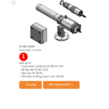
PA 80-K004
Số sản phẩm: 1130766
Ghi chú ứng dụng Casting channel
Báo cáo kỹ thuật Casting
1
bao gồm:
- Pyrometer CellaCast PA 80 AF 6/D
- Bộ lắp ráp PA 83-010
- Hộp kẹp VK 30.02
Brochure CellaCast PA80 PT180
Questionnaire CellaCast
- Tấm bảo vệ bằng thạch anh 70146
Tải xuống
đến trang sản phẩm