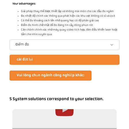
Your advantages:
Giải pháp thay thế được thiết lập và không mài mòn cho các đầu đo ngâm
Đo nhiệt độ chính xác thông qua phát hiện các khu vực không có xỉ và oxit
Có thể đo khoảng cách lớn nhờ quang học có độ phân giải cao
Điểm đo hình chữ nhật để đo đáng tin cậy dòng phun rót
Căn chỉnh chính xác nhờ máy quay video tích hợp, đèn điều khiển laser hoặc
tấm che nhìn xuyên qua
Điểm đo
cài đặt lại
Vui lòng chọn ngành công nghiệp khác:
5 System solutions correspond to your selection.