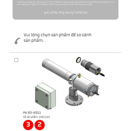
Video này chỉ được YouTube tải khi bạn nhấn nút phát. Khi tải, dữ liệu sẽ được gửi đến YouTube và được xử lý ngoài phạm vi
kiểm soát của chúng tôi. Thêm thông tin về điều này có trong chính sách bảo mật của chúng tôi.
giải pháp ứng dụng CellaCast
Vui lòng chọn sản phẩm để so sánh
sản phẩm.
Brochure CellaCast PA83 PT183
Brochure CellaTemp PA
PA 83-K011
Số sản phẩm: 1081164
3
2