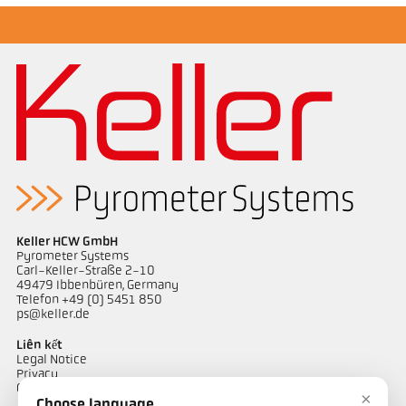
Ghi chú ứng dụng Casting channel
Báo cáo kỹ thuật Casting
Keller HCW GmbH
Pyrometer Systems
Carl-Keller-Straße 2-10
49479 Ibbenbüren, Germany
Telefon +49 (0) 5451 850
ps@keller.de
Liên kết
Legal Notice
Privacy
GTC
×
Choose language