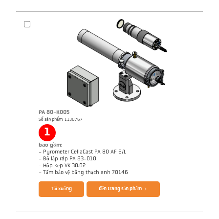
Bản vẻ PA 83-K012
PA 80-K005
Số sản phẩm: 1130767
Ghi chú ứng dụng CellaCast
1
bao gồm:
- Pyrometer CellaCast PA 80 AF 6/L
- Bộ lắp ráp PA 83-010
- Hộp kẹp VK 30.02
Brochure CellaCast PA80 PT180
Questionnaire CellaCast
- Tấm bảo vệ bằng thạch anh 70146
Tải xuống
đến trang sản phẩm