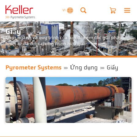
VI
Giấy
Chọn ngành và quy trình của bạn để xem các giải pháp
nhiệt kế đã được chứng minh hiệu quả.
Pyrometer Systems
Ứng dụng
Giấy
chanh xanh