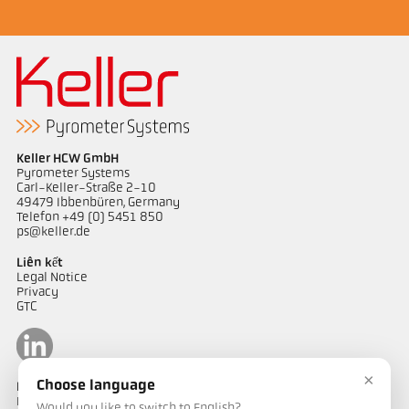
Keller HCW GmbH
Pyrometer Systems
Carl-Keller-Straße 2-10
49479 Ibbenbüren, Germany
Telefon +49 (0) 5451 850
ps@keller.de
Liên kết
Legal Notice
Privacy
GTC
×
Choose language
Liên hệ
Bạn có câu hỏi về các giải pháp đo nhiệt độ của chúng tôi? Đội ngũ
Would you like to switch to English?