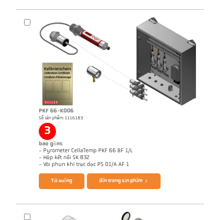
PKF 66-K006
Số sản phẩm: 1116183
Ghi chú ứng dụng Coking plant
3
bao gồm:
- Pyrometer CellaTemp PKF 66 BF 1/L
- Hộp kết nối SK 832
Brochure CellaTemp PK PKF PKL
Questionnaire Radiation Pyrometers
- Vòi phun khí trục dọc PS 01/A AF 1
Tải xuống
đến trang sản phẩm