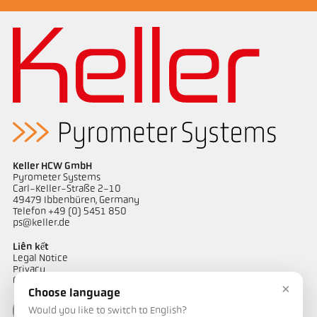
Ghi chú ứng dụng Coking plant
Bản vẻ PA 40-K020
Keller HCW GmbH
Pyrometer Systems
Carl-Keller-Straße 2-10
49479 Ibbenbüren, Germany
Telefon +49 (0) 5451 850
ps@keller.de
Liên kết
Legal Notice
Privacy
GTC
×
Choose language
Would you like to switch to English?