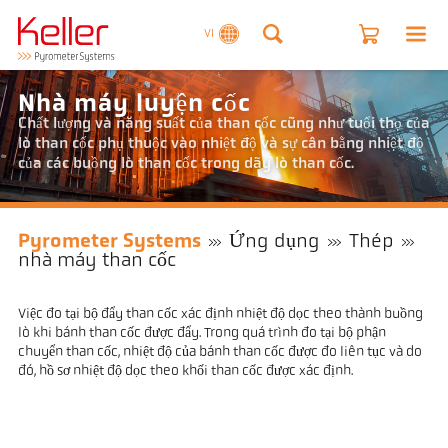
VI
Nhà máy luyện cốc
Chất lượng và năng suất của than cốc cũng như tuổi thọ của
lò than cốc phụ thuộc vào nhiệt độ và sự cân bằng nhiệt độ
của các buồng lò than cốc trong dãy lò than cốc.
Pyrometer Systems
Ứng dụng
Thép
nhà máy than cốc
Việc đo tại bộ đẩy than cốc xác định nhiệt độ dọc theo thành buồng
lò khi bánh than cốc được đẩy. Trong quá trình đo tại bộ phận
chuyển than cốc, nhiệt độ của bánh than cốc được đo liên tục và do
đó, hồ sơ nhiệt độ dọc theo khối than cốc được xác định.