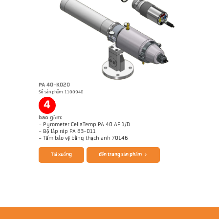
PA 40-K020
Số sản phẩm: 1100940
Ghi chú ứng dụng Coking plant
Bản vẻ PKF 66-K006
4
bao gồm:
- Pyrometer CellaTemp PA 40 AF 1/D
- Bộ lắp ráp PA 83-011
Brochure CellaTemp PA
Questionnaire Radiation Pyrometers
- Tấm bảo vệ bằng thạch anh 70146
Tải xuống
đến trang sản phẩm