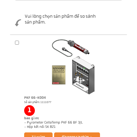
Vui lòng chọn sản phẩm để so sánh
sản phẩm.
PKF 66-K004
Số sản phẩm: 1111077
1
bao gồm:
- Pyrometer CellaTemp PKF 66 BF 3/L
Brochure CellaTemp PK PKF PKL
Questionnaire Radiation Pyrometers
- Hộp kết nối SK 821