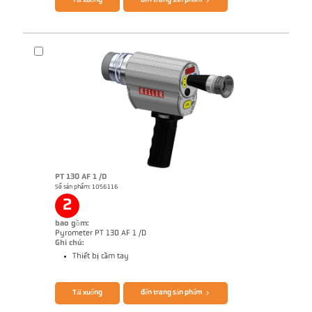
Tải xuống
đến trang sản phẩm
PT 130 AF 1 /D
Số sản phẩm: 1056116
Ghi chú ứng dụng Coking plant
Bản vẻ PKF 66-K004
2
bao gồm:
Pyrometer PT 130 AF 1 /D
Ghi chú:
Thiết bị cầm tay
Brochure CellaPort PT
Questionnaire Radiation Pyrometers
Tải xuống
đến trang sản phẩm