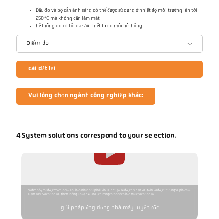
Đầu đo và bộ dẫn ánh sáng có thể được sử dụng ở nhiệt độ môi trường lên tới
250 °C mà không cần làm mát
hệ thống đo có tối đa sáu thiết bị đo mỗi hệ thống
Điểm đo
cài đặt lại
Vui lòng chọn ngành công nghiệp khác:
4 System solutions correspond to your selection.
Video này chỉ được YouTube tải khi bạn nhấn nút phát. Khi tải, dữ liệu sẽ được gửi đến YouTube và được xử lý ngoài phạm vi
kiểm soát của chúng tôi. Thêm thông tin về điều này có trong chính sách bảo mật của chúng tôi.
giải pháp ứng dụng nhà máy luyện cốc