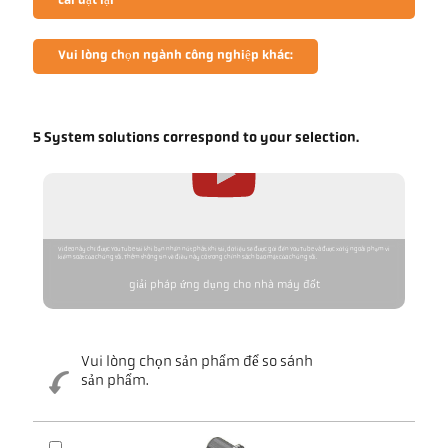
cài đặt lại
Vui lòng chọn ngành công nghiệp khác:
5 System solutions correspond to your selection.
Video này chỉ được YouTube tải khi bạn nhấn nút phát. Khi tải, dữ liệu sẽ được gửi đến YouTube và được xử lý ngoài phạm vi
kiểm soát của chúng tôi. Thêm thông tin về điều này có trong chính sách bảo mật của chúng tôi.
giải pháp ứng dụng cho nhà máy đốt
Vui lòng chọn sản phẩm để so sánh
sản phẩm.