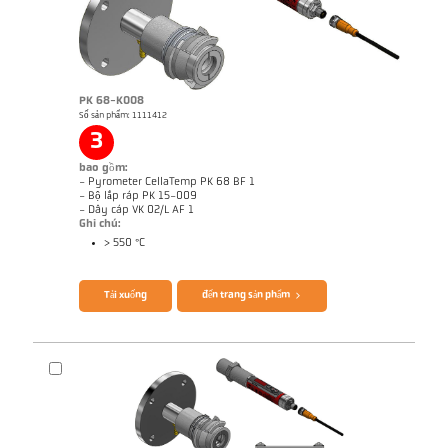
measurement in combustion plants
Brochure CellaTemp PK PKF PKL
Questionnaire CellaCombustion
PK 68-K008
Số sản phẩm: 1111412
3
bao gồm:
- Pyrometer CellaTemp PK 68 BF 1
- Bộ lắp ráp PK 15-009
- Dây cáp VK 02/L AF 1
Ghi chú:
> 550 °C
Tải xuống
đến trang sản phẩm
Bản vẻ PK 73-K003
Ghi chú ứng dụng CellaCombustion
Báo cáo kỹ thuật Optical temperature
measurement in combustion plants