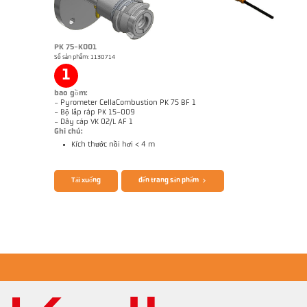
Brochure CellaTemp PK PKF PKL
Questionnaire CellaCombustion
PK 75-K001
Số sản phẩm: 1130714
1
bao gồm:
- Pyrometer CellaCombustion PK 75 BF 1
- Bộ lắp ráp PK 15-009
- Dây cáp VK 02/L AF 1
Ghi chú:
Kích thước nồi hơi < 4 m
Tải xuống
đến trang sản phẩm
Bản vẻ PK 68-K009
Ghi chú ứng dụng CellaCombustion
Báo cáo kỹ thuật Optical temperature
measurement in combustion plants