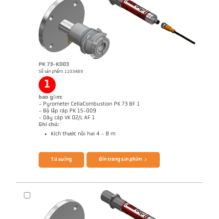
Ghi chú ứng dụng CellaCombustion
Báo cáo kỹ thuật Optical temperature
measurement in combustion plants
Brochure CellaTemp PK PKF PKL
Questionnaire CellaCombustion
PK 73-K003
Số sản phẩm: 1103489
1
bao gồm:
- Pyrometer CellaCombustion PK 73 BF 1
- Bộ lắp ráp PK 15-009
- Dây cáp VK 02/L AF 1
Ghi chú:
Kích thước nồi hơi 4 - 8 m
Tải xuống
đến trang sản phẩm
Bản vẻ PK 72-K003
Ghi chú ứng dụng CellaCombustion
Báo cáo kỹ thuật Optical temperature