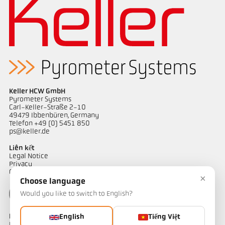
Keller HCW GmbH
Pyrometer Systems
Carl-Keller-Straße 2-10
49479 Ibbenbüren, Germany
Telefon +49 (0) 5451 850
Bản vẻ PK 73-K003
ps@keller.de
Liên kết
Legal Notice
Privacy
GTC
×
Choose language
Would you like to switch to English?
Liên hệ
English
Tiếng Việt
Bạn có câu hỏi về các giải pháp đo nhiệt độ của chúng tôi? Đội ngũ