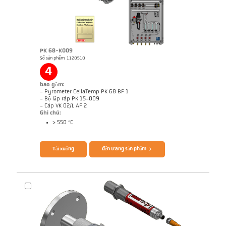
Brochure CellaTemp PK PKF PKL
Questionnaire CellaCombustion
PK 68-K009
Số sản phẩm: 1120510
4
bao gồm:
- Pyrometer CellaTemp PK 68 BF 1
- Bộ lắp ráp PK 15-009
- Cáp VK 02/L AF 2
Ghi chú:
> 550 °C
Bản vẻ PK 68-K008
Tải xuống
đến trang sản phẩm
Ghi chú ứng dụng CellaCombustion
Báo cáo kỹ thuật Optical temperature
measurement in combustion plants