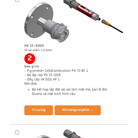
PK 72-K003
Brochure CellaTemp PK PKF PKL
Questionnaire CellaCombustion
Số sản phẩm: 1103493
2
bao gồm:
- Pyrometer CellaCombustion PK 72 BF 1
- Bộ lắp ráp PK 15-009
- Dây cáp VK 02/L AF 1
Ghi chú:
Bộ kết hợp lắp đặt với vòi làm mát mở, bản lề đĩa
Quartz và mặt bích hình cầu
Tải xuống
đến trang sản phẩm