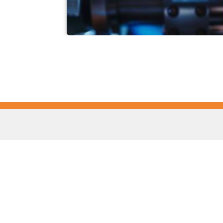
khối phổ kế
Kel
Pyr
Car
494
Ge
Tel
ps@