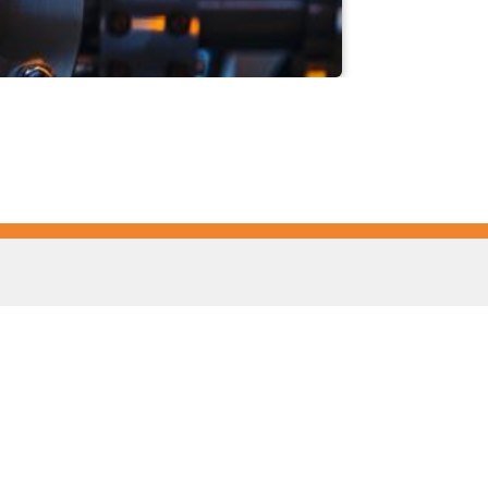
Liên hệ
Bạn có câu hỏi về các giải
pháp đo nhiệt độ của chúng
tôi? Đội ngũ của chúng tôi
sẵn sàng hỗ trợ bạn.
Liên hệ ngay