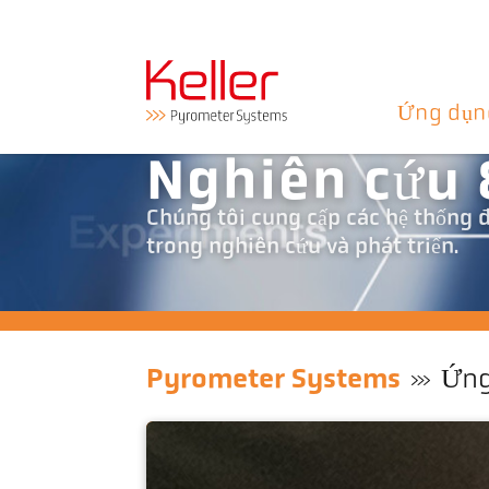
Ứng dụn
Nghiên cứu 
Chúng tôi cung cấp các hệ thống 
trong nghiên cứu và phát triển.
Pyrometer Systems
Ứng