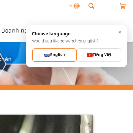
VI
Doanh nghiệp
Liên hệ
×
Choose language
Would you like to switch to English?
English
Tiếng Việt
 khăn