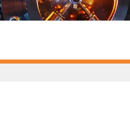
ler HCW GmbH
Liên kết
ometer Systems
Legal Notice
l-Keller-Straße 2-10
Privacy
79 Ibbenbüren,
GTC
rmany
efon +49 (0) 5451 850
keller.de