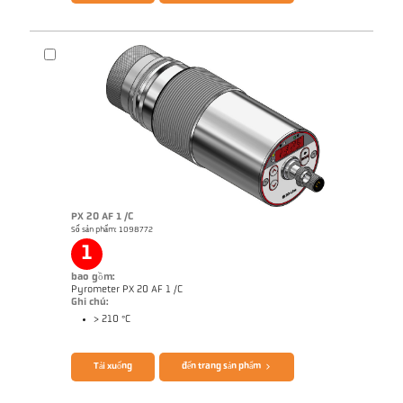
Brochure CellaTemp PX
Questionnaire Radiation Pyrometers
PX 20 AF 1 /C
Số sản phẩm: 1098772
1
bao gồm:
Pyrometer PX 20 AF 1 /C
Ghi chú:
> 210 °C
Tải xuống
đến trang sản phẩm