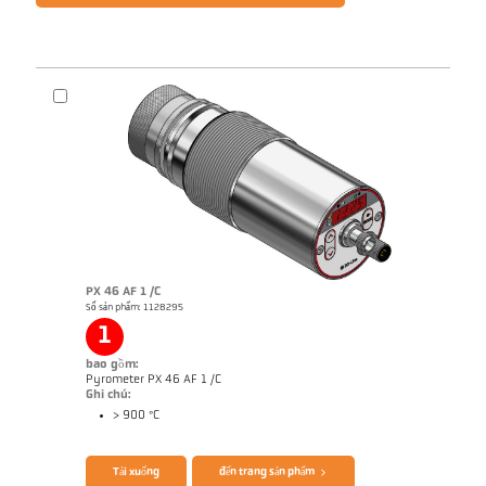
PX 46 AF 1 /C
Số sản phẩm: 1128295
1
bao gồm:
Pyrometer PX 46 AF 1 /C
Ghi chú:
> 900 °C
Tải xuống
đến trang sản phẩm