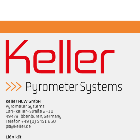
Brochure CellaTemp PX
Questionnaire Radiation Pyrometers
Keller HCW GmbH
Pyrometer Systems
Carl-Keller-Straße 2-10
49479 Ibbenbüren, Germany
Telefon +49 (0) 5451 850
ps@keller.de
Liên kết