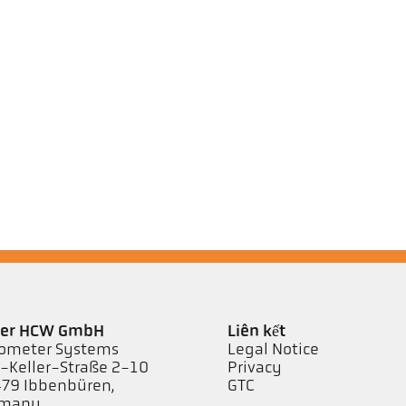
ler HCW GmbH
Liên kết
ometer Systems
Legal Notice
l-Keller-Straße 2-10
Privacy
79 Ibbenbüren,
GTC
rmany