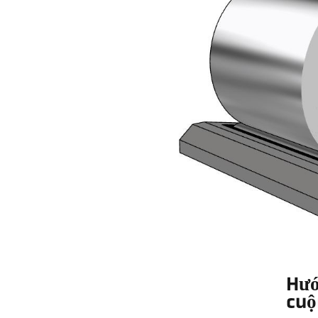
Hướ
cuộ