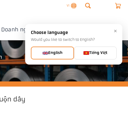
VI
Doanh nghiệp
Liên hệ
×
Choose language
Would you like to switch to English?
English
Tiếng Việt
h
cuộn dây