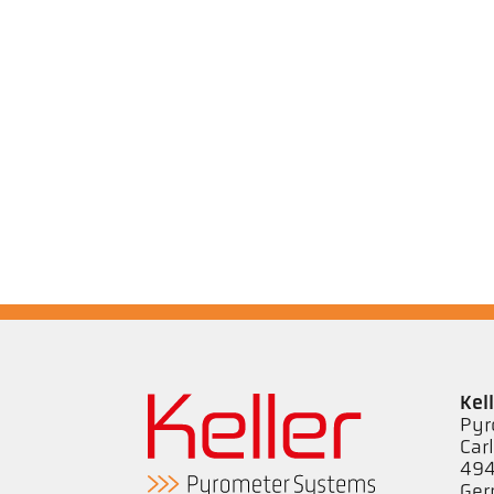
Kel
Pyr
Car
494
Ge