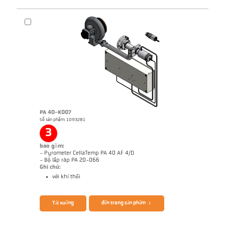
PA 40-K007
Số sản phẩm: 1093281
Bản vẻ PA 40-K006
3
bao gồm:
- Pyrometer CellaTemp PA 40 AF 4/D
- Bộ lắp ráp PA 20-066
Ghi chú:
với khí thổi
Brochure CellaTemp PA
Questionnaire Radiation Pyrometers
Tải xuống
đến trang sản phẩm