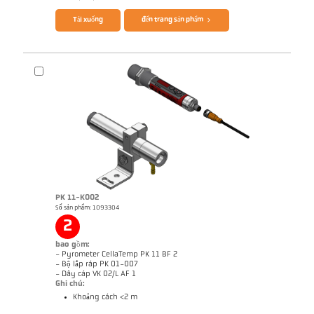
Tải xuống
đến trang sản phẩm
PK 11-K002
Số sản phẩm: 1093304
Bản vẻ PA 40-K012
2
bao gồm:
- Pyrometer CellaTemp PK 11 BF 2
- Bộ lắp ráp PK 01-007
- Dây cáp VK 02/L AF 1
Ghi chú:
Khoảng cách <2 m
Brochure CellaTemp PK PKF PKL
Questionnaire Radiation Pyrometers