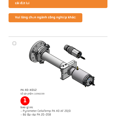
cài đặt lại
Vui lòng chọn ngành công nghiệp khác:
PA 40-K012
Số sản phẩm: 1096039
1
bao gồm:
- Pyrometer CellaTemp PA 40 AF 20/D
Brochure CellaTemp PA
Questionnaire Radiation Pyrometers
- Bộ lắp ráp PA 20-058