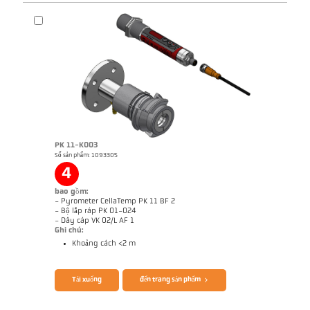
PK 11-K003
Số sản phẩm: 1093305
Bản vẻ PA 40-K007
4
bao gồm:
- Pyrometer CellaTemp PK 11 BF 2
- Bộ lắp ráp PK 01-024
- Dây cáp VK 02/L AF 1
Ghi chú:
Khoảng cách <2 m
Brochure CellaTemp PK PKF PKL
Questionnaire Radiation Pyrometers
Tải xuống
đến trang sản phẩm