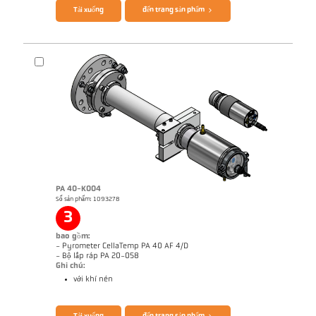
Tải xuống
đến trang sản phẩm
PA 40-K004
Số sản phẩm: 1093278
Bản vẻ PA 10-K001
3
bao gồm:
- Pyrometer CellaTemp PA 40 AF 4/D
- Bộ lắp ráp PA 20-058
Ghi chú:
với khí nén
Brochure CellaTemp PA
Questionnaire Radiation Pyrometers