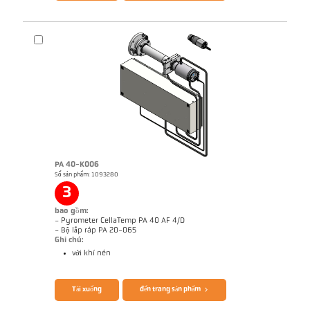
PA 40-K006
Số sản phẩm: 1093280
Bản vẻ PA 40-K005
3
bao gồm:
- Pyrometer CellaTemp PA 40 AF 4/D
- Bộ lắp ráp PA 20-065
Ghi chú:
với khí nén
Brochure CellaTemp PA
Questionnaire Radiation Pyrometers
Tải xuống
đến trang sản phẩm