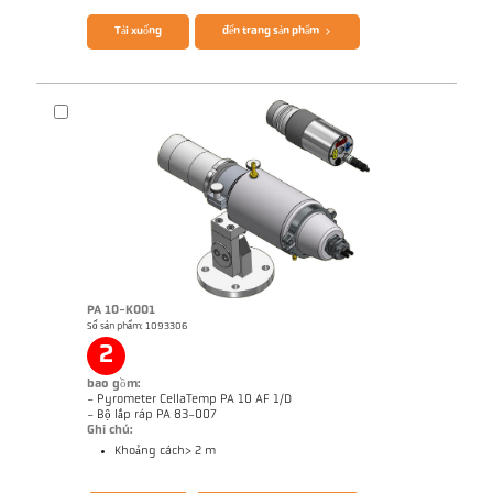
Tải xuống
đến trang sản phẩm
PA 10-K001
Số sản phẩm: 1093306
Bản vẻ PK 11-K002
2
bao gồm:
- Pyrometer CellaTemp PA 10 AF 1/D
- Bộ lắp ráp PA 83-007
Ghi chú:
Khoảng cách> 2 m
Brochure CellaTemp PA
Questionnaire Radiation Pyrometers