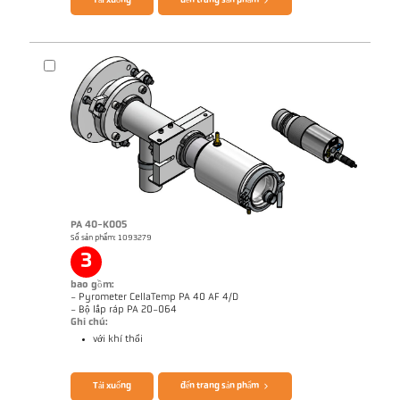
Tải xuống
đến trang sản phẩm
PA 40-K005
Số sản phẩm: 1093279
Bản vẻ PA 40-K004
3
bao gồm:
- Pyrometer CellaTemp PA 40 AF 4/D
- Bộ lắp ráp PA 20-064
Ghi chú:
với khí thổi
Brochure CellaTemp PA
Questionnaire Radiation Pyrometers
Tải xuống
đến trang sản phẩm