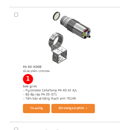
PA 40-K008
Số sản phẩm: 1095086
1
bao gồm:
- Pyrometer CellaTemp PA 40 AF 4/L
- Bộ lắp ráp PA 20-071
- Tấm bảo vệ bằng thạch anh 70146
Tải xuống
đến trang sản phẩm