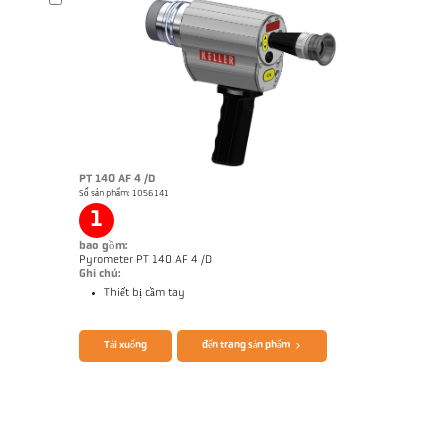
Brochure CellaTemp PA
Bản vẻ PA 40-K008
PT 140 AF 4 /D
Số sản phẩm: 1056141
1
bao gồm:
Pyrometer PT 140 AF 4 /D
Ghi chú:
Thiết bị cầm tay
Tải xuống
đến trang sản phẩm