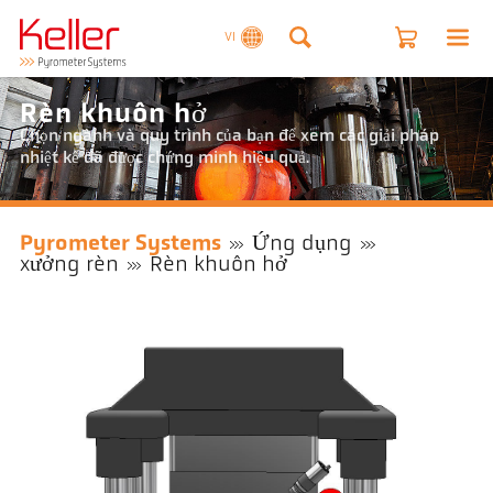
VI
Rèn khuôn hở
Chọn ngành và quy trình của bạn để xem các giải pháp
nhiệt kế đã được chứng minh hiệu quả.
Pyrometer Systems
Ứng dụng
xưởng rèn
Rèn khuôn hở