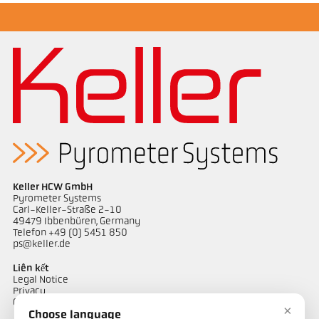
Brochure CellaPort PT
Keller HCW GmbH
Pyrometer Systems
Carl-Keller-Straße 2-10
49479 Ibbenbüren, Germany
Telefon +49 (0) 5451 850
ps@keller.de
Liên kết
Legal Notice
Privacy
GTC
×
Choose language