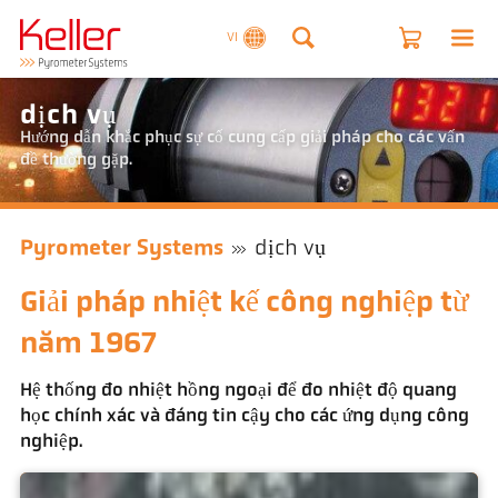
VI
dịch vụ
Hướng dẫn khắc phục sự cố cung cấp giải pháp cho các vấn
đề thường gặp.
Pyrometer Systems
dịch vụ
Giải pháp nhiệt kế công nghiệp từ
năm 1967
Hệ thống đo nhiệt hồng ngoại để đo nhiệt độ quang
học chính xác và đáng tin cậy cho các ứng dụng công
nghiệp.